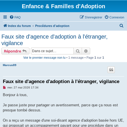
Enfance & Familles d'Adoption
FAQ
S’enregistrer
Connexion
R
Index du forum
Procédures d'adoption
e
Faux site d'agence d'adoption à l'étranger,
c
vigilance
h
Rechercher
Recherche avancée
Répondre
e
Voir le premier message non lu
• 1 message • Page
1
sur
1
r
Marcus89
c
h
e
Faux site d'agence d'adoption à l'étranger, vigilance
r
M
mer. 27 mai 2026 17:34
e
s
Bonjour à tous,
s
a
g
Je passe juste pour partager un avertissement, parce que ça nous est
e
presque tombé dessus.
n
o
n
On a reçu un message d'une soi-disant agence d'adoption basée hors UE,
l
u
qui proposait un accompagnement payant pour une procédure dans un