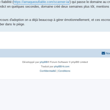
iabilité (
https://arnaqueoufiable.com/scanner-ia/
) qui passe le domaine au cr
Verdict en quelques secondes, domaine créé deux semaines plus tôt, mentions 
parcours d'adoption on a déjà beaucoup à gérer émotionnellement, et ces escr
ber dans le piège.
Nou
Développé par
phpBB
® Forum Software © phpBB Limited
Traduit par
phpBB-fr.com
Confidentialité
|
Conditions