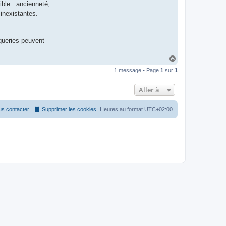
ible : ancienneté,
inexistantes.
oqueries peuvent
H
a
1 message • Page
1
sur
1
u
t
Aller à
s contacter
Supprimer les cookies
Heures au format
UTC+02:00