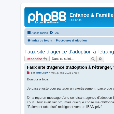
Enfance & Famille
Le Forum
Accès rapide
FAQ
Index du forum
Procédures d'adoption
Faux site d'agence d'adoption à l'étrang
Rechercher
Recher
Répondre
Faux site d'agence d'adoption à l'étranger, 
M
par
Marcus89
»
mer. 27 mai 2026 17:34
e
s
Bonjour à tous,
s
a
g
Je passe juste pour partager un avertissement, parce que
e
n
o
On a reçu un message d'une soi-disant agence d'adoption 
n
court. Tout avait l'air pro, mais quelque chose me chiffon
l
u
"Paiement sécurisé" redirigeant vers un IBAN privé.