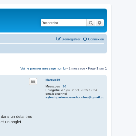
Rechercher
Recherche avancé
S’enregistrer
Connexion
Voir le premier message non lu
• 1 message • Page
1
sur
1
Marcus89
Messages :
36
Enregistré le :
jeu. 2 oct. 2025 19:54
emailpersonnel :
sylvainpariesnoemchouchou@gmail.com
dans un délai très
 et un onglet