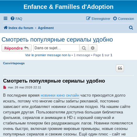
Enfance & Familles d'Adoption
FAQ
S’enregistrer
Connexion
R
Index du forum
Agrément
e
Смотреть популярные сериалы удобно
c
Rechercher
Recherche avancée
Répondre
h
Voir le premier message non lu
• 1 message • Page
1
sur
1
e
Casvirtapougs
r
c
h
Смотреть популярные сериалы удобно
e
M
mar. 26 mai 2026 22:11
e
r
s
В последнее время
новинки кино онлайн
часто приходится долго
s
искать, потому что многие сайты забиты рекламой, постоянно
a
g
зависают или добавляют новинки слишком поздно. На нашем сайте
e
ситуация другая. Пользователям доступна большая библиотека
n
o
фильмов, сериалов и анимации в HD с хорошей озвучкой и
n
стабильным плеером без раздражающих лагов. Новинки появляются
l
u
очень быстро, включая громкие мировые премьеры, новые сезоны
популярных сериалов и свежие сезоны. Ещё один плюс - сайт не