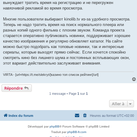
вынуждает тратить время на регистрацию и не перегружен
навязчивой рекламой во время просмотра.
Многие пользователи выбирают kinolib.tv из-за удобного просмотра.
Теперь не надо тратить время на поиск нормального плеера или
разных копий одного фильма с плохим звуком. Команда проекта
старается оперативно публиковать новинки, поддерживает хорошее
качество изображения и регулярно обновляет каталог. На сайте
можно быстро подобрать как топовые новинки, так и интересные
сериалы, которые выходят прямо сейчас. Если хочется спокойно
смотреть кино без лишнего шума и постоянных всплывающих окон,
этот вариант действительно заслуживает внимания.
VIRTA - [url=https://t.me/slekryt/]казино топ список рейтинг[/url]
Répondre
1 message • Page
1
sur
1
Aller à
Index du forum
Heures au format
UTC+02:00
Développé par
phpBB
® Forum Software © phpBB Limited
Traduit par
phpBB-fr.com