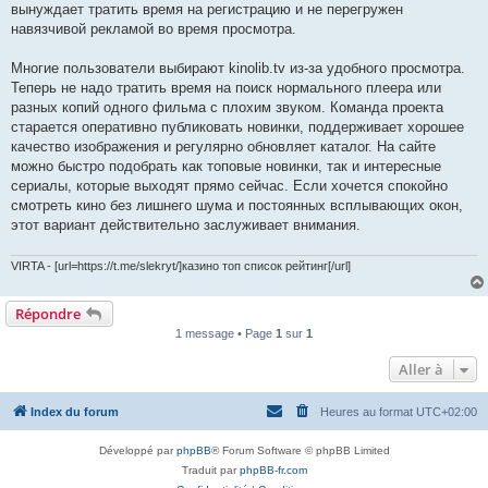
вынуждает тратить время на регистрацию и не перегружен
навязчивой рекламой во время просмотра.
Многие пользователи выбирают kinolib.tv из-за удобного просмотра.
Теперь не надо тратить время на поиск нормального плеера или
разных копий одного фильма с плохим звуком. Команда проекта
старается оперативно публиковать новинки, поддерживает хорошее
качество изображения и регулярно обновляет каталог. На сайте
можно быстро подобрать как топовые новинки, так и интересные
сериалы, которые выходят прямо сейчас. Если хочется спокойно
смотреть кино без лишнего шума и постоянных всплывающих окон,
этот вариант действительно заслуживает внимания.
VIRTA - [url=https://t.me/slekryt/]казино топ список рейтинг[/url]
Répondre
1 message • Page
1
sur
1
Aller à
Index du forum
Heures au format
UTC+02:00
Développé par
phpBB
® Forum Software © phpBB Limited
Traduit par
phpBB-fr.com