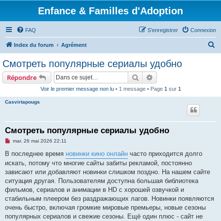
Enfance & Familles d'Adoption
FAQ
S’enregistrer
Connexion
R
Index du forum
Agrément
e
Смотреть популярные сериалы удобно
c
Rechercher
Recherche avancée
Répondre
h
Voir le premier message non lu
• 1 message • Page
1
sur
1
e
Casvirtapougs
r
c
h
Смотреть популярные сериалы удобно
e
M
mar. 26 mai 2026 22:11
e
r
s
В последнее время
новинки кино онлайн
часто приходится долго
s
искать, потому что многие сайты забиты рекламой, постоянно
a
g
зависают или добавляют новинки слишком поздно. На нашем сайте
e
ситуация другая. Пользователям доступна большая библиотека
n
o
фильмов, сериалов и анимации в HD с хорошей озвучкой и
n
стабильным плеером без раздражающих лагов. Новинки появляются
l
u
очень быстро, включая громкие мировые премьеры, новые сезоны
популярных сериалов и свежие сезоны. Ещё один плюс - сайт не