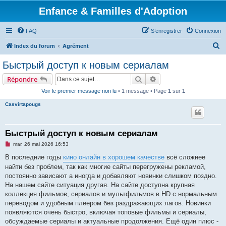
Enfance & Familles d'Adoption
FAQ
S’enregistrer
Connexion
R
Index du forum
Agrément
e
Быстрый доступ к новым сериалам
c
Rechercher
Recherche avancée
Répondre
h
Voir le premier message non lu
• 1 message • Page
1
sur
1
e
Casvirtapougs
r
c
h
Быстрый доступ к новым сериалам
e
M
mar. 26 mai 2026 16:53
e
r
s
В последние годы
кино онлайн в хорошем качестве
всё сложнее
s
найти без проблем, так как многие сайты перегружены рекламой,
a
g
постоянно зависают а иногда и добавляют новинки слишком поздно.
e
На нашем сайте ситуация другая. На сайте доступна крупная
n
o
коллекция фильмов, сериалов и мультфильмов в HD с нормальным
n
переводом и удобным плеером без раздражающих лагов. Новинки
l
u
появляются очень быстро, включая топовые фильмы и сериалы,
обсуждаемые сериалы и актуальные продолжения. Ещё один плюс -