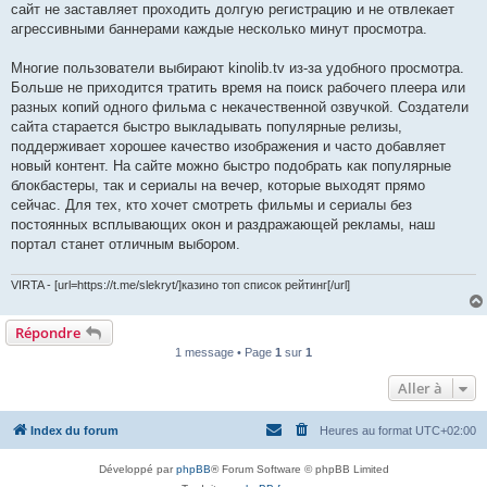
сайт не заставляет проходить долгую регистрацию и не отвлекает
агрессивными баннерами каждые несколько минут просмотра.
Многие пользователи выбирают kinolib.tv из-за удобного просмотра.
Больше не приходится тратить время на поиск рабочего плеера или
разных копий одного фильма с некачественной озвучкой. Создатели
сайта старается быстро выкладывать популярные релизы,
поддерживает хорошее качество изображения и часто добавляет
новый контент. На сайте можно быстро подобрать как популярные
блокбастеры, так и сериалы на вечер, которые выходят прямо
сейчас. Для тех, кто хочет смотреть фильмы и сериалы без
постоянных всплывающих окон и раздражающей рекламы, наш
портал станет отличным выбором.
VIRTA - [url=https://t.me/slekryt/]казино топ список рейтинг[/url]
Répondre
1 message • Page
1
sur
1
Aller à
Index du forum
Heures au format
UTC+02:00
Développé par
phpBB
® Forum Software © phpBB Limited