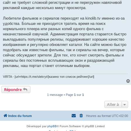
сайт не требует сложной регистрации и не перегружен навязчивой
рекламой каждые несколько минут просмотра.
Любители фильмов и сериалов переходят на kinolib.tv именно из-за
удобства. Больше не приходится тратить время на поиск
нормального плеера или разных копий одного фильма с
некачественной озвучкой. Администрация портала старается быстро
выкладывать популярные релизы, поддерживает хорошее качество
изображения и регулярно обновляет каталог. На сайте можно быстро
подобрать как известные фильмы, так и сериалы на вечер, которые
сейчас обсуждают зрители. Для тех, кто хочет смотреть фильмы и
сериалы без постоянных всплывающих окон и раздражающей
рекламы, наш портал станет отличным выбором.
VIRTA - [url=https://t.me/slekryt/]казино топ список рейтинг[/url]
Répondre
1 message • Page
1
sur
1
Aller à
Index du forum
Heures au format
UTC+02:00
Développé par
phpBB
® Forum Software © phpBB Limited