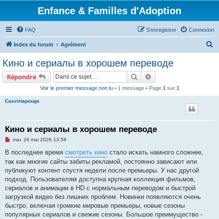
Enfance & Familles d'Adoption
FAQ
S’enregistrer
Connexion
R
Index du forum
Agrément
e
Кино и сериалы в хорошем переводе
c
Rechercher
Recherche avancée
Répondre
h
Voir le premier message non lu
• 1 message • Page
1
sur
1
e
Casvirtapougs
r
c
h
Кино и сериалы в хорошем переводе
e
M
mar. 26 mai 2026 13:58
e
r
s
В последнее время
смотреть кино
стало искать намного сложнее,
s
так как многие сайты забиты рекламой, постоянно зависают или
a
g
публикуют контент спустя недели после премьеры. У нас другой
e
подход. Пользователям доступна крупная коллекция фильмов,
n
o
сериалов и анимации в HD с нормальным переводом и быстрой
n
загрузкой видео без лишних проблем. Новинки появляются очень
l
u
быстро, включая громкие мировые премьеры, новые сезоны
популярных сериалов и свежие сезоны. Большое преимущество -