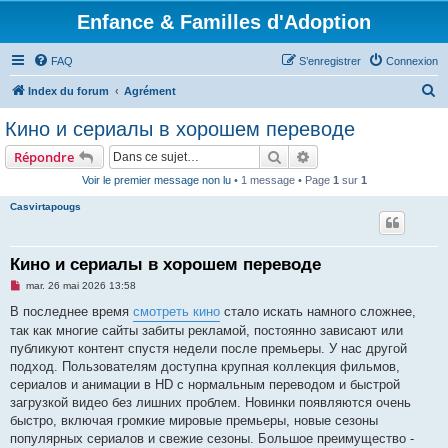
Enfance & Familles d'Adoption
FAQ
S’enregistrer
Connexion
R
Index du forum
Agrément
e
Кино и сериалы в хорошем переводе
c
Rechercher
Recherche avancée
Répondre
h
Voir le premier message non lu
• 1 message • Page
1
sur
1
e
Casvirtapougs
r
c
h
Кино и сериалы в хорошем переводе
e
M
mar. 26 mai 2026 13:58
e
r
s
В последнее время
смотреть кино
стало искать намного сложнее,
s
так как многие сайты забиты рекламой, постоянно зависают или
a
g
публикуют контент спустя недели после премьеры. У нас другой
e
подход. Пользователям доступна крупная коллекция фильмов,
n
o
сериалов и анимации в HD с нормальным переводом и быстрой
n
загрузкой видео без лишних проблем. Новинки появляются очень
l
u
быстро, включая громкие мировые премьеры, новые сезоны
популярных сериалов и свежие сезоны. Большое преимущество -