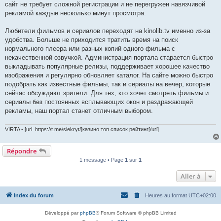
сайт не требует сложной регистрации и не перегружен навязчивой
рекламой каждые несколько минут просмотра.
Любители фильмов и сериалов переходят на kinolib.tv именно из-за
удобства. Больше не приходится тратить время на поиск
нормального плеера или разных копий одного фильма с
некачественной озвучкой. Администрация портала старается быстро
выкладывать популярные релизы, поддерживает хорошее качество
изображения и регулярно обновляет каталог. На сайте можно быстро
подобрать как известные фильмы, так и сериалы на вечер, которые
сейчас обсуждают зрители. Для тех, кто хочет смотреть фильмы и
сериалы без постоянных всплывающих окон и раздражающей
рекламы, наш портал станет отличным выбором.
VIRTA - [url=https://t.me/slekryt/]казино топ список рейтинг[/url]
Répondre
1 message • Page
1
sur
1
Aller à
Index du forum
Heures au format
UTC+02:00
Développé par
phpBB
® Forum Software © phpBB Limited