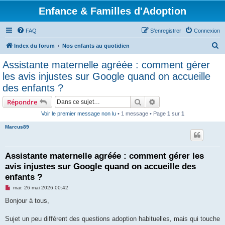
Enfance & Familles d'Adoption
FAQ
S’enregistrer
Connexion
R
Index du forum
Nos enfants au quotidien
e
Assistante maternelle agréée : comment gérer
c
les avis injustes sur Google quand on accueille
h
des enfants ?
e
Rechercher
Recherche avancée
Répondre
r
Voir le premier message non lu
• 1 message • Page
1
sur
1
c
Marcus89
h
e
r
Assistante maternelle agréée : comment gérer les
avis injustes sur Google quand on accueille des
enfants ?
M
mar. 26 mai 2026 00:42
e
s
Bonjour à tous,
s
a
g
Sujet un peu différent des questions adoption habituelles, mais qui touche
e