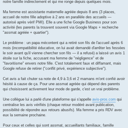
notre famille indirectement et qui me ronge depuis quelques mois.
n
o
n
Ma femme est assistante maternelle agréée depuis 8 ans (3 places,
l
u
accueil de notre fille adoptive à 2 ans en parallèle des accueils —
autorisé après vérif PMI). Elle a une fiche Google Business pour son
activité (les parents la trouvent souvent via Google Maps + recherche
"assmat agréée + quartier").
Le problème : un papa mécontent qui a retiré son fils de l'accueil après 6
mois (incompatibilité éducative, on lui avait demandé d'arrêter les fessées
le soir avant qu'il vienne chercher son fils — il a refusé) a laissé un avis 1
étoile sur la fiche, accusant ma femme de "négligence" et de
"favoritisme" envers notre fille. C'est totalement faux et diffamant, mais
Google refuse de retirer ("conflit privé, expérience subjective").
Cet avis a fait chuter sa note de 4,9 à 3,6 et 2 mamans m'ont confié avoir
hésité à cause de ça. Pour une assmat agréée qui dépend des parents
qui choisissent activement leur mode de garde, c'est un vrai problème.
Une collègue lui a parlé d'une plateforme qui s'appelle
avis-pros.com
qui
centralise les avis vérifiés (chaque retour modéré avant publication,
possibilité de répondre aux retours abusifs). Ma femme a pris RDV avec
eux la semaine prochaine.
Pour ceux et celles qui sont assmat, accueillants familiaux, famille