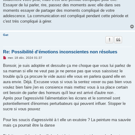
Essayer de lui parler, rire, passez des moments avec elle dans ses
moments essayer de partager des moments compliqué de votre
adolescence. La communication est compliqué pendant cette période et
c'est très compliqué à gérer.
Gat
Re: Possibilité d'émotions inconscientes non résolues
M
mer. 18 déc. 2024 01:37
e
s
Bonsoir, je suis adoptée et dessuite ça me choque que vous lui parlez de
s
sa maman si elle ne veut pas je ne pense pas que vous saissisez le
a
g
trouble qu'à ça procure le vide aussi elle vous en parlera quand elle en
e
aura envie. Déjà. Excusee vous si vous la sentez vexer ou pas bien vous
n
o
voulez bien faire j'en es consience mais mettez vous à sa place certain
n
ont besoin de parler des horreurs qu'il leur est arrivé d'autre non .
l
u
Après pour l'agressivité l'alimentation les écrans et le sommeil sont
potentiellement d'énormes perturbateurs qui peuvent influer. Stopper le
sucre si vous pouvez
Pour les soucis d'agressivité à t elle un exutoire ? La peinture ma sauvée
mais ça pourrait être la danse