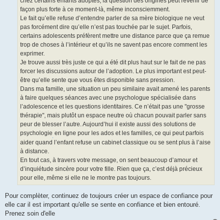
chez certains enfants adoptés, la question des origines peut revenir de
l
u
façon plus forte à ce moment-là, même inconsciemment.
Le fait qu’elle refuse d’entendre parler de sa mère biologique ne veut
pas forcément dire qu’elle n’est pas touchée par le sujet. Parfois,
certains adolescents préfèrent mettre une distance parce que ça remue
trop de choses à l’intérieur et qu’ils ne savent pas encore comment les
exprimer.
Je trouve aussi très juste ce qui a été dit plus haut sur le fait de ne pas
forcer les discussions autour de l’adoption. Le plus important est peut-
être qu’elle sente que vous êtes disponible sans pression.
Dans ma famille, une situation un peu similaire avait amené les parents
à faire quelques séances avec une psychologue spécialisée dans
l’adolescence et les questions identitaires. Ce n’était pas une "grosse
thérapie", mais plutôt un espace neutre où chacun pouvait parler sans
peur de blesser l’autre. Aujourd’hui il existe aussi des solutions de
psychologie
en ligne pour les ados et les familles, ce qui peut parfois
aider quand l’enfant refuse un cabinet classique ou se sent plus à l’aise
à distance.
En tout cas, à travers votre message, on sent beaucoup d’amour et
d’inquiétude sincère pour votre fille. Rien que ça, c’est déjà précieux
pour elle, même si elle ne le montre pas toujours.
Pour complèter, continuez de toujours créer un espace de confiance pour
elle car il est important qu'elle se sente en confiance et bien entouré.
Prenez soin d'elle