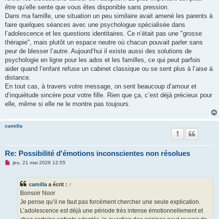
être qu’elle sente que vous êtes disponible sans pression.
Dans ma famille, une situation un peu similaire avait amené les parents à
faire quelques séances avec une psychologue spécialisée dans
l’adolescence et les questions identitaires. Ce n’était pas une "grosse
thérapie", mais plutôt un espace neutre où chacun pouvait parler sans
peur de blesser l’autre. Aujourd’hui il existe aussi des solutions de
psychologie en ligne pour les ados et les familles, ce qui peut parfois
aider quand l’enfant refuse un cabinet classique ou se sent plus à l’aise à
distance.
En tout cas, à travers votre message, on sent beaucoup d’amour et
d’inquiétude sincère pour votre fille. Rien que ça, c’est déjà précieux pour
elle, même si elle ne le montre pas toujours.
camilla
Re: Possibilité d'émotions inconscientes non résolues
M
jeu. 21 mai 2026 12:55
e
s
s
camilla
a écrit :
↑
a
g
Bonsoir Noor
e
Je pense qu’il ne faut pas forcément chercher une seule explication.
n
o
L’adolescence est déjà une période très intense émotionnellement et
n