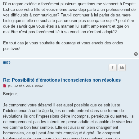
n
D'un regard extérieur forcément plusieurs questions me viennent à l'esprit:
l
u
Est-ce que votre fille et vous-même avez déjà parlé à un professionnel de
vos difficultés à communiquer? Faut-il continuer à lui parler de sa mère
biologique si elle ne souhaite pas creuser plus que ça ce sujet? peut être
que de savoir que vous êtes sa maman lui suffit amplement et que on
mal-être n'est pas forcément lié à sa condition d'enfant adopté?
En tout cas je vous souhaite du courage et vous envois des ondes
positives!
lili75
Re: Possibilité d'émotions inconscientes non résolues
M
jeu. 12 déc. 2024 10:42
e
s
Bonjour,
s
a
g
Je comprend votre désarroi il est aussi possible que ce soit juste
e
l'adolescence à cette âge là, les enfants entrent dans une forme de
n
o
révolutions ils ont l'impressions d'être incompris, persécuté ou autres. Ils
n
ne comprennent pas les interdit ce pense adulte et capable de vivre leur
l
u
vie comme bon leur semble. Elle est aussi en plein changement
hormonales, ce qui peut être très compliqué à géré. Je comprend
totalement votre peur, mais c'est une période compliqué pour elle.