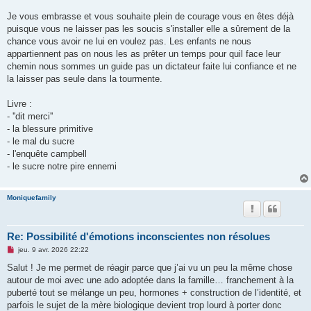
Je vous embrasse et vous souhaite plein de courage vous en êtes déjà
puisque vous ne laisser pas les soucis s'installer elle a sûrement de la
chance vous avoir ne lui en voulez pas. Les enfants ne nous
appartiennent pas on nous les as prêter un temps pour quil face leur
chemin nous sommes un guide pas un dictateur faite lui confiance et ne
la laisser pas seule dans la tourmente.
Livre :
- ''dit merci''
- la blessure primitive
- le mal du sucre
- l'enquête campbell
- le sucre notre pire ennemi
Moniquefamily
Re: Possibilité d'émotions inconscientes non résolues
M
jeu. 9 avr. 2026 22:22
e
s
Salut ! Je me permet de réagir parce que j’ai vu un peu la même chose
s
autour de moi avec une ado adoptée dans la famille… franchement à la
a
g
puberté tout se mélange un peu, hormones + construction de l’identité, et
e
parfois le sujet de la mère biologique devient trop lourd à porter donc
n