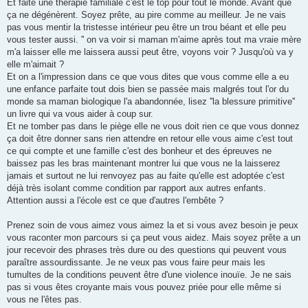
Et faite une thérapie familiale c'est le top pour tout le monde. Avant que
ça ne dégénèrent. Soyez prête, au pire comme au meilleur. Je ne vais
pas vous mentir la tristesse intérieur peu être un trou béant et elle peu
vous tester aussi. '' on va voir si maman m'aime après tout ma vraie mère
m'a laisser elle me laissera aussi peut être, voyons voir ? Jusqu'où va y
elle m'aimait ?
Et on a l'impression dans ce que vous dites que vous comme elle a eu
une enfance parfaite tout dois bien se passée mais malgrés tout l'or du
monde sa maman biologique l'a abandonnée, lisez ''la blessure primitive''
un livre qui va vous aider à coup sur.
Et ne tomber pas dans le piège elle ne vous doit rien ce que vous donnez
ça doit être donner sans rien attendre en retour elle vous aime c'est tout
ce qui compte et une famille c'est des bonheur et des épreuves ne
baissez pas les bras maintenant montrer lui que vous ne la laisserez
jamais et surtout ne lui renvoyez pas au faite qu'elle est adoptée c'est
déjà très isolant comme condition par rapport aux autres enfants.
Attention aussi a l'école est ce que d'autres l'embête ?
Prenez soin de vous aimez vous aimez la et si vous avez besoin je peux
vous raconter mon parcours si ça peut vous aidez. Mais soyez prête a un
jour recevoir des phrases très dure ou des questions qui peuvent vous
paraître assourdissante. Je ne veux pas vous faire peur mais les
tumultes de la conditions peuvent être d'une violence inouïe. Je ne sais
pas si vous êtes croyante mais vous pouvez priée pour elle même si
vous ne l'êtes pas.