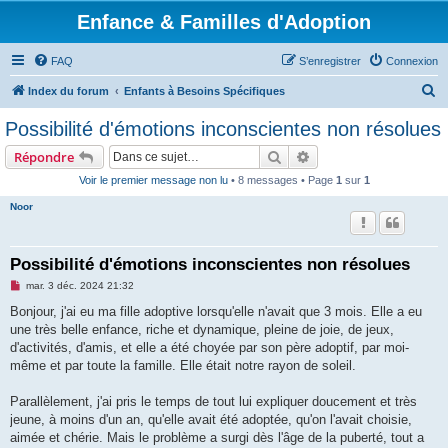
Enfance & Familles d'Adoption
FAQ
S’enregistrer
Connexion
R
Index du forum
Enfants à Besoins Spécifiques
e
Possibilité d'émotions inconscientes non résolues
c
Rechercher
Recherche avancée
Répondre
h
Voir le premier message non lu
• 8 messages • Page
1
sur
1
e
Noor
r
c
h
Possibilité d'émotions inconscientes non résolues
e
M
mar. 3 déc. 2024 21:32
e
r
s
Bonjour, j'ai eu ma fille adoptive lorsqu'elle n'avait que 3 mois. Elle a eu
s
une très belle enfance, riche et dynamique, pleine de joie, de jeux,
a
g
d'activités, d'amis, et elle a été choyée par son père adoptif, par moi-
e
même et par toute la famille. Elle était notre rayon de soleil.
n
o
n
Parallèlement, j'ai pris le temps de tout lui expliquer doucement et très
l
u
jeune, à moins d'un an, qu'elle avait été adoptée, qu'on l'avait choisie,
aimée et chérie. Mais le problème a surgi dès l'âge de la puberté, tout a