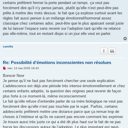
o
certains préfèrent fermer la porte pendant un temps. ça veut pas
n
forcément dire qu’il n’y pense jamais, plutôt qu’elle n’est peut-être pas
l
u
prête à mettre des mots dessus. le fait que ça explose surtout avant les
règles fait aussi penser à un mélange émotionnel/hormonal assez
classique chez certaines ados. peut-être que le plus apaisant serait juste
de lui laisser l’espace sans revenir sur l’adoption tant qu’elle ne relance
pas elle-même, tout en restant dispo si un jour elle veut en parler.
camilla
Re: Possibilité d'émotions inconscientes non résolues
M
mer. 13 mai 2026 19:43
e
s
Bonsoir Noor
s
Je pense qu’il ne faut pas forcément chercher une seule explication.
a
g
L’adolescence est déjà une période très intense émotionnellement et chez
e
certains enfants adoptés, la question des origines peut revenir de façon
n
o
plus forte à ce moment-là, même inconsciemment.
n
Le fait qu’elle refuse d’entendre parler de sa mère biologique ne veut pas
l
u
forcément dire qu’elle n’est pas touchée par le sujet. Parfois, certains
adolescents préfèrent mettre une distance parce que ça remue trop de
choses à l’intérieur et qu’ils ne savent pas encore comment les exprimer.
Je trouve aussi très juste ce qui a été dit plus haut sur le fait de ne pas
forcer les discussions autour de l’adoption. Le plus important est peut-