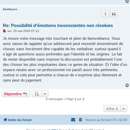
bembryss
Re: Possibilité d'émotions inconscientes non résolues
M
lun. 25 mai 2026 07:13
e
s
Je trouve votre message très touchant et plein de bienveillance. Vous
s
avez raison de rappeler qu’un adolescent peut ressentir énormément de
a
g
choses sans forcément être capable de les verbaliser, surtout quand il
e
s’agit de questions aussi profondes que l’identité et les origines. Le fait
n
o
de rester disponible sans imposer la discussion est probablement l’une
n
des choses les plus importantes dans ce genre de situation. Et l’idée d’un
l
u
espace neutre avec un professionnel me paraît aussi très pertinente,
surtout si cela peut permettre à chacun de s’exprimer plus librement et
sans peur du jugement.
Répondre
8 messages • Page
1
sur
1
Aller à
Index du forum
Heures au format
UTC+02:00