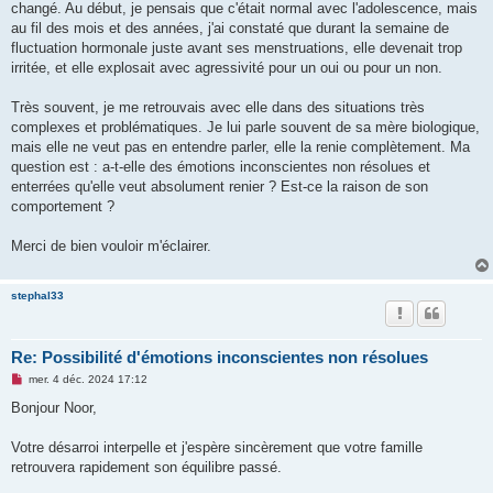
changé. Au début, je pensais que c'était normal avec l'adolescence, mais
au fil des mois et des années, j'ai constaté que durant la semaine de
fluctuation hormonale juste avant ses menstruations, elle devenait trop
irritée, et elle explosait avec agressivité pour un oui ou pour un non.
Très souvent, je me retrouvais avec elle dans des situations très
complexes et problématiques. Je lui parle souvent de sa mère biologique,
mais elle ne veut pas en entendre parler, elle la renie complètement. Ma
question est : a-t-elle des émotions inconscientes non résolues et
enterrées qu'elle veut absolument renier ? Est-ce la raison de son
comportement ?
Merci de bien vouloir m'éclairer.
stephal33
Re: Possibilité d'émotions inconscientes non résolues
M
mer. 4 déc. 2024 17:12
e
s
Bonjour Noor,
s
a
g
Votre désarroi interpelle et j'espère sincèrement que votre famille
e
retrouvera rapidement son équilibre passé.
n
o