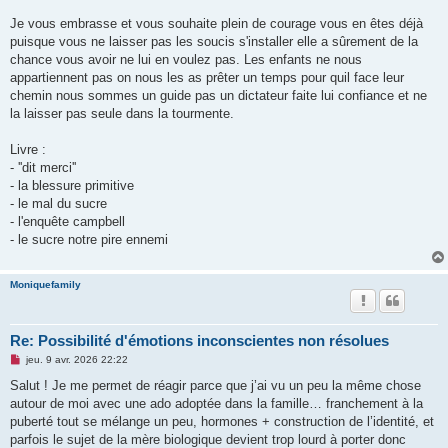
Je vous embrasse et vous souhaite plein de courage vous en êtes déjà
puisque vous ne laisser pas les soucis s'installer elle a sûrement de la
chance vous avoir ne lui en voulez pas. Les enfants ne nous
appartiennent pas on nous les as prêter un temps pour quil face leur
chemin nous sommes un guide pas un dictateur faite lui confiance et ne
la laisser pas seule dans la tourmente.
Livre :
- ''dit merci''
- la blessure primitive
- le mal du sucre
- l'enquête campbell
- le sucre notre pire ennemi
Moniquefamily
Re: Possibilité d'émotions inconscientes non résolues
M
jeu. 9 avr. 2026 22:22
e
s
Salut ! Je me permet de réagir parce que j’ai vu un peu la même chose
s
autour de moi avec une ado adoptée dans la famille… franchement à la
a
g
puberté tout se mélange un peu, hormones + construction de l’identité, et
e
parfois le sujet de la mère biologique devient trop lourd à porter donc
n