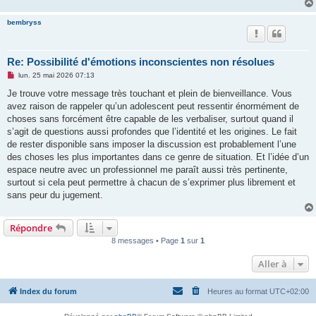
bembryss
Re: Possibilité d'émotions inconscientes non résolues
M
lun. 25 mai 2026 07:13
e
s
Je trouve votre message très touchant et plein de bienveillance. Vous
s
avez raison de rappeler qu’un adolescent peut ressentir énormément de
a
g
choses sans forcément être capable de les verbaliser, surtout quand il
e
s’agit de questions aussi profondes que l’identité et les origines. Le fait
n
o
de rester disponible sans imposer la discussion est probablement l’une
n
des choses les plus importantes dans ce genre de situation. Et l’idée d’un
l
u
espace neutre avec un professionnel me paraît aussi très pertinente,
surtout si cela peut permettre à chacun de s’exprimer plus librement et
sans peur du jugement.
Répondre
8 messages • Page
1
sur
1
Aller à
Index du forum
Heures au format
UTC+02:00