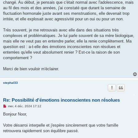
changé. Au début, je pensais que c'était normal avec l'adolescence, mais
au fil des mois et des années, j'ai constaté que durant la semaine de
fluctuation hormonale juste avant ses menstruations, elle devenait trop
irritée, et elle explosait avec agressivité pour un oui ou pour un non.
Très souvent, je me retrouvais avec elle dans des situations très
complexes et problématiques. Je lui parle souvent de sa mère biologique,
mais elle ne veut pas en entendre parler, elle la renie complètement. Ma
question est : a-t-elle des émotions inconscientes non résolues et
enterrées qu'elle veut absolument renier ? Est-ce la raison de son
comportement ?
Merci de bien vouloir m'éclairer.
stephal33
Re: Possibilité d'émotions inconscientes non résolues
M
mer. 4 déc. 2024 17:12
e
s
Bonjour Noor,
s
a
g
Votre désarroi interpelle et j'espère sincèrement que votre famille
e
retrouvera rapidement son équilibre passé.
n
o