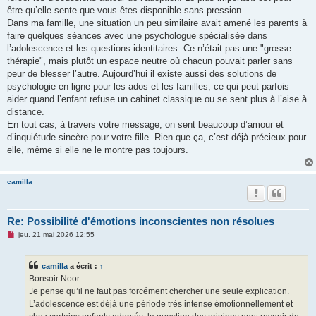
être qu’elle sente que vous êtes disponible sans pression.
Dans ma famille, une situation un peu similaire avait amené les parents à
faire quelques séances avec une psychologue spécialisée dans
l’adolescence et les questions identitaires. Ce n’était pas une "grosse
thérapie", mais plutôt un espace neutre où chacun pouvait parler sans
peur de blesser l’autre. Aujourd’hui il existe aussi des solutions de
psychologie en ligne pour les ados et les familles, ce qui peut parfois
aider quand l’enfant refuse un cabinet classique ou se sent plus à l’aise à
distance.
En tout cas, à travers votre message, on sent beaucoup d’amour et
d’inquiétude sincère pour votre fille. Rien que ça, c’est déjà précieux pour
elle, même si elle ne le montre pas toujours.
camilla
Re: Possibilité d'émotions inconscientes non résolues
M
jeu. 21 mai 2026 12:55
e
s
s
camilla
a écrit :
↑
a
g
Bonsoir Noor
e
Je pense qu’il ne faut pas forcément chercher une seule explication.
n
o
L’adolescence est déjà une période très intense émotionnellement et
n