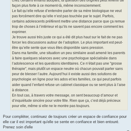
chez certains enfants adoptés, la question des origines peut revenir de
l
u
façon plus forte à ce moment-là, même inconsciemment.
Le fait qu’elle refuse d’entendre parler de sa mère biologique ne veut
pas forcément dire qu’elle n’est pas touchée par le sujet. Parfois,
certains adolescents préfèrent mettre une distance parce que ça remue
trop de choses à l’intérieur et qu’ils ne savent pas encore comment les
exprimer.
Je trouve aussi très juste ce qui a été dit plus haut sur le fait de ne pas
forcer les discussions autour de l’adoption. Le plus important est peut-
être qu’elle sente que vous êtes disponible sans pression.
Dans ma famille, une situation un peu similaire avait amené les parents
à faire quelques séances avec une psychologue spécialisée dans
l’adolescence et les questions identitaires. Ce n’était pas une "grosse
thérapie", mais plutôt un espace neutre où chacun pouvait parler sans
peur de blesser l’autre. Aujourd’hui il existe aussi des solutions de
psychologie
en ligne pour les ados et les familles, ce qui peut parfois
aider quand l’enfant refuse un cabinet classique ou se sent plus à l’aise
à distance.
En tout cas, à travers votre message, on sent beaucoup d’amour et
d’inquiétude sincère pour votre fille. Rien que ça, c’est déjà précieux
pour elle, même si elle ne le montre pas toujours.
Pour complèter, continuez de toujours créer un espace de confiance pour
elle car il est important qu'elle se sente en confiance et bien entouré.
Prenez soin d'elle