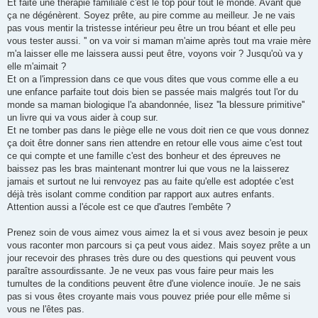
Et faite une thérapie familiale c'est le top pour tout le monde. Avant que
ça ne dégénèrent. Soyez prête, au pire comme au meilleur. Je ne vais
pas vous mentir la tristesse intérieur peu être un trou béant et elle peu
vous tester aussi. '' on va voir si maman m'aime après tout ma vraie mère
m'a laisser elle me laissera aussi peut être, voyons voir ? Jusqu'où va y
elle m'aimait ?
Et on a l'impression dans ce que vous dites que vous comme elle a eu
une enfance parfaite tout dois bien se passée mais malgrés tout l'or du
monde sa maman biologique l'a abandonnée, lisez ''la blessure primitive''
un livre qui va vous aider à coup sur.
Et ne tomber pas dans le piège elle ne vous doit rien ce que vous donnez
ça doit être donner sans rien attendre en retour elle vous aime c'est tout
ce qui compte et une famille c'est des bonheur et des épreuves ne
baissez pas les bras maintenant montrer lui que vous ne la laisserez
jamais et surtout ne lui renvoyez pas au faite qu'elle est adoptée c'est
déjà très isolant comme condition par rapport aux autres enfants.
Attention aussi a l'école est ce que d'autres l'embête ?
Prenez soin de vous aimez vous aimez la et si vous avez besoin je peux
vous raconter mon parcours si ça peut vous aidez. Mais soyez prête a un
jour recevoir des phrases très dure ou des questions qui peuvent vous
paraître assourdissante. Je ne veux pas vous faire peur mais les
tumultes de la conditions peuvent être d'une violence inouïe. Je ne sais
pas si vous êtes croyante mais vous pouvez priée pour elle même si
vous ne l'êtes pas.