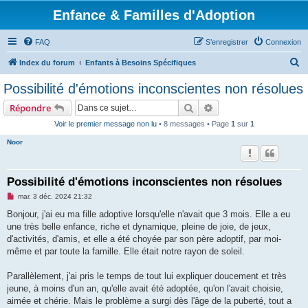
Enfance & Familles d'Adoption
FAQ
S’enregistrer
Connexion
R
Index du forum
Enfants à Besoins Spécifiques
e
Possibilité d'émotions inconscientes non résolues
c
Rechercher
Recherche avancée
Répondre
h
Voir le premier message non lu
• 8 messages • Page
1
sur
1
e
Noor
r
c
h
Possibilité d'émotions inconscientes non résolues
e
M
mar. 3 déc. 2024 21:32
e
r
s
Bonjour, j'ai eu ma fille adoptive lorsqu'elle n'avait que 3 mois. Elle a eu
s
une très belle enfance, riche et dynamique, pleine de joie, de jeux,
a
g
d'activités, d'amis, et elle a été choyée par son père adoptif, par moi-
e
même et par toute la famille. Elle était notre rayon de soleil.
n
o
n
Parallèlement, j'ai pris le temps de tout lui expliquer doucement et très
l
u
jeune, à moins d'un an, qu'elle avait été adoptée, qu'on l'avait choisie,
aimée et chérie. Mais le problème a surgi dès l'âge de la puberté, tout a