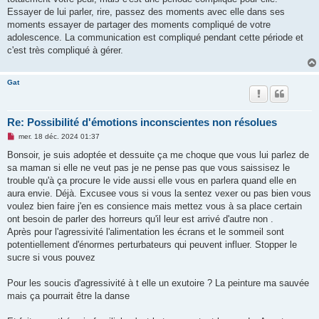
Essayer de lui parler, rire, passez des moments avec elle dans ses
moments essayer de partager des moments compliqué de votre
adolescence. La communication est compliqué pendant cette période et
c'est très compliqué à gérer.
Gat
Re: Possibilité d'émotions inconscientes non résolues
M
mer. 18 déc. 2024 01:37
e
s
Bonsoir, je suis adoptée et dessuite ça me choque que vous lui parlez de
s
sa maman si elle ne veut pas je ne pense pas que vous saissisez le
a
g
trouble qu'à ça procure le vide aussi elle vous en parlera quand elle en
e
aura envie. Déjà. Excusee vous si vous la sentez vexer ou pas bien vous
n
o
voulez bien faire j'en es consience mais mettez vous à sa place certain
n
ont besoin de parler des horreurs qu'il leur est arrivé d'autre non .
l
u
Après pour l'agressivité l'alimentation les écrans et le sommeil sont
potentiellement d'énormes perturbateurs qui peuvent influer. Stopper le
sucre si vous pouvez
Pour les soucis d'agressivité à t elle un exutoire ? La peinture ma sauvée
mais ça pourrait être la danse