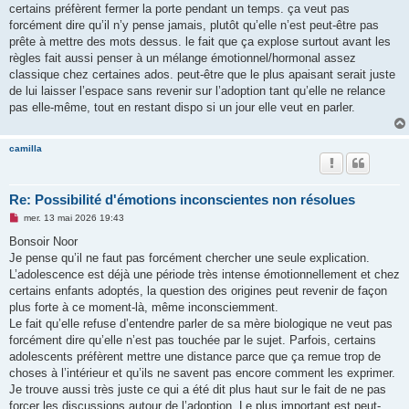
o
certains préfèrent fermer la porte pendant un temps. ça veut pas
n
forcément dire qu’il n’y pense jamais, plutôt qu’elle n’est peut-être pas
l
u
prête à mettre des mots dessus. le fait que ça explose surtout avant les
règles fait aussi penser à un mélange émotionnel/hormonal assez
classique chez certaines ados. peut-être que le plus apaisant serait juste
de lui laisser l’espace sans revenir sur l’adoption tant qu’elle ne relance
pas elle-même, tout en restant dispo si un jour elle veut en parler.
camilla
Re: Possibilité d'émotions inconscientes non résolues
M
mer. 13 mai 2026 19:43
e
s
Bonsoir Noor
s
Je pense qu’il ne faut pas forcément chercher une seule explication.
a
g
L’adolescence est déjà une période très intense émotionnellement et chez
e
certains enfants adoptés, la question des origines peut revenir de façon
n
o
plus forte à ce moment-là, même inconsciemment.
n
Le fait qu’elle refuse d’entendre parler de sa mère biologique ne veut pas
l
u
forcément dire qu’elle n’est pas touchée par le sujet. Parfois, certains
adolescents préfèrent mettre une distance parce que ça remue trop de
choses à l’intérieur et qu’ils ne savent pas encore comment les exprimer.
Je trouve aussi très juste ce qui a été dit plus haut sur le fait de ne pas
forcer les discussions autour de l’adoption. Le plus important est peut-