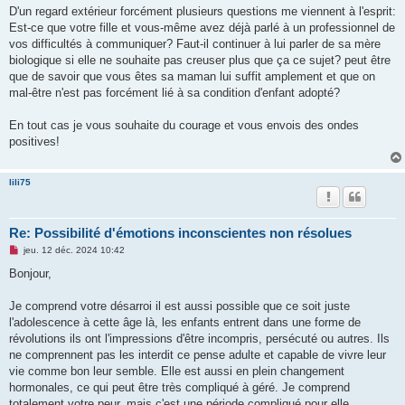
n
D'un regard extérieur forcément plusieurs questions me viennent à l'esprit:
l
u
Est-ce que votre fille et vous-même avez déjà parlé à un professionnel de
vos difficultés à communiquer? Faut-il continuer à lui parler de sa mère
biologique si elle ne souhaite pas creuser plus que ça ce sujet? peut être
que de savoir que vous êtes sa maman lui suffit amplement et que on
mal-être n'est pas forcément lié à sa condition d'enfant adopté?
En tout cas je vous souhaite du courage et vous envois des ondes
positives!
lili75
Re: Possibilité d'émotions inconscientes non résolues
M
jeu. 12 déc. 2024 10:42
e
s
Bonjour,
s
a
g
Je comprend votre désarroi il est aussi possible que ce soit juste
e
l'adolescence à cette âge là, les enfants entrent dans une forme de
n
o
révolutions ils ont l'impressions d'être incompris, persécuté ou autres. Ils
n
ne comprennent pas les interdit ce pense adulte et capable de vivre leur
l
u
vie comme bon leur semble. Elle est aussi en plein changement
hormonales, ce qui peut être très compliqué à géré. Je comprend
totalement votre peur, mais c'est une période compliqué pour elle.