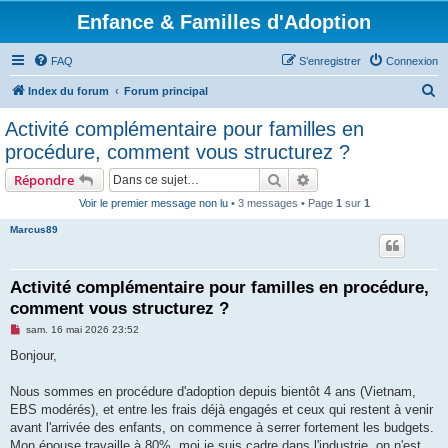
Enfance & Familles d'Adoption
FAQ
S’enregistrer
Connexion
R
Index du forum
Forum principal
e
Activité complémentaire pour familles en
c
procédure, comment vous structurez ?
h
Rechercher
Recherche avancée
Répondre
e
Voir le premier message non lu
• 3 messages • Page
1
sur
1
r
Marcus89
c
h
e
Activité complémentaire pour familles en procédure,
comment vous structurez ?
r
M
sam. 16 mai 2026 23:52
e
s
Bonjour,
s
a
g
Nous sommes en procédure d'adoption depuis bientôt 4 ans (Vietnam,
e
EBS modérés), et entre les frais déjà engagés et ceux qui restent à venir
n
o
avant l'arrivée des enfants, on commence à serrer fortement les budgets.
n
Mon épouse travaille à 80%, moi je suis cadre dans l'industrie, on n'est