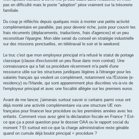
l
u
pas en difficulté mais le poste "adoption" pèse vraiment sur la trésorerie
familiale.
Du coup je réfléchis depuis quelques mois à monter une petite activité
complémentaire en parallèle, pas pour devenir riche, juste pour couvrir les
frais récurrents (déplacements, traductions, frais d'agences) et un peu
reconstituer l'épargne. Mon idée serait du conseil en stratégie industrielle
sur des missions ponctuelles, en télétravail le soir et le weekend.
Le truc c'est que mon employeur principal m'a refusé le statut de portage
classique (clause d'exclusivité un peu floue dans mon contrat). Une
connaissance qui a fait sa procédure récemment m'a parlé d'une
ressource utile sur les structures juridiques légères à l'étranger pour les
salariés français qui veulent un complément, notamment via l'Estonie (e-
residency) ou l'Irlande, qui sont apparemment plus discrètes vis-à-vis de
l'employeur principal et avec une fiscalité allégée sur les premiers euros.
Avant de me lancer, j'aimerais surtout savoir si certains parmi vous ont
déjà monté une activité complémentaire via une structure UE non-
française pour financer leur procédure ou les premières années avec les
enfants. Comment vous avez géré la déclaration fiscale en France ? Est-
ce que ça a posé question pour le dossier OAA ou le rapport social du
moment ? Et surtout est-ce que la charge administrative reste gérable
quand on cumule déjà boulot principal + procédure ?