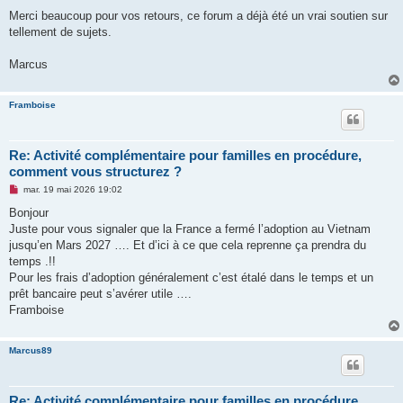
Merci beaucoup pour vos retours, ce forum a déjà été un vrai soutien sur
tellement de sujets.
Marcus
Framboise
Re: Activité complémentaire pour familles en procédure,
comment vous structurez ?
M
mar. 19 mai 2026 19:02
e
s
Bonjour
s
Juste pour vous signaler que la France a fermé l’adoption au Vietnam
a
g
jusqu’en Mars 2027 …. Et d’ici à ce que cela reprenne ça prendra du
e
temps .!!
n
o
Pour les frais d’adoption généralement c’est étalé dans le temps et un
n
prêt bancaire peut s’avérer utile ….
l
u
Framboise
Marcus89
Re: Activité complémentaire pour familles en procédure,