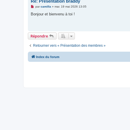
Re: Présentation braddy
M
par
camilla
»
mar. 19 mai 2026 13:05
e
s
Bonjour et bienvenu à toi !
s
a
g
e
n
o
Répondre
n
l
u
Retourner vers « Présentation des membres »
Index du forum