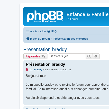
Enfance & Famille
Le Forum
Accès rapide
FAQ
Index du forum
Présentation des membres
Présentation braddy
Rechercher
Recher
Répondre
Présentation braddy
M
par
braddy
»
sam. 9 mai 2026 21:38
e
s
Bonjour à tous,
s
a
g
Je m’appelle braddy et je rejoins le forum pour apprendre 
e
familial. Je m’intéresse aussi aux échanges humains, au s
n
o
n
Au plaisir d’apprendre et d’échanger avec vous tous.
l
u