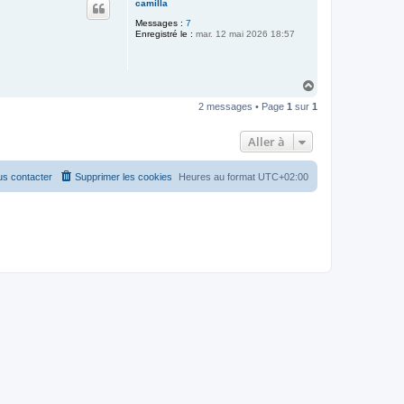
camilla
t
Messages :
7
Enregistré le :
mar. 12 mai 2026 18:57
H
a
2 messages • Page
1
sur
1
u
t
Aller à
s contacter
Supprimer les cookies
Heures au format
UTC+02:00