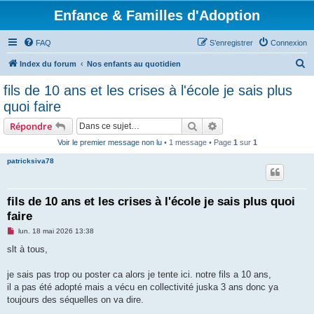
Enfance & Familles d'Adoption
FAQ
S’enregistrer
Connexion
R
Index du forum
Nos enfants au quotidien
e
fils de 10 ans et les crises à l'école je sais plus
c
quoi faire
h
Rechercher
Recherche avancée
Répondre
e
Voir le premier message non lu
• 1 message • Page
1
sur
1
r
patricksiva78
c
h
e
fils de 10 ans et les crises à l'école je sais plus quoi
faire
r
M
lun. 18 mai 2026 13:38
e
s
slt à tous,
s
a
g
je sais pas trop ou poster ca alors je tente ici. notre fils a 10 ans,
e
il a pas été adopté mais a vécu en collectivité juska 3 ans donc ya
n
o
toujours des séquelles on va dire.
n