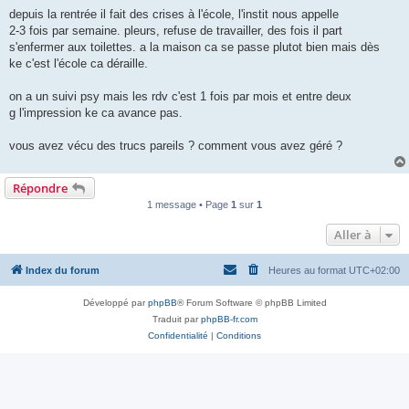
l
u
depuis la rentrée il fait des crises à l'école, l'instit nous appelle
2-3 fois par semaine. pleurs, refuse de travailler, des fois il part
s'enfermer aux toilettes. a la maison ca se passe plutot bien mais dès
ke c'est l'école ca déraille.
on a un suivi psy mais les rdv c'est 1 fois par mois et entre deux
g l'impression ke ca avance pas.
vous avez vécu des trucs pareils ? comment vous avez géré ?
Répondre
1 message • Page
1
sur
1
Aller à
Index du forum
Heures au format
UTC+02:00
Développé par
phpBB
® Forum Software © phpBB Limited
Traduit par
phpBB-fr.com
Confidentialité
|
Conditions