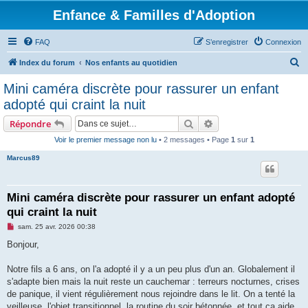
Enfance & Familles d'Adoption
FAQ
S’enregistrer
Connexion
R
Index du forum
Nos enfants au quotidien
e
Mini caméra discrète pour rassurer un enfant
c
adopté qui craint la nuit
h
Rechercher
Recherche avancée
Répondre
e
Voir le premier message non lu
• 2 messages • Page
1
sur
1
r
Marcus89
c
h
e
Mini caméra discrète pour rassurer un enfant adopté
qui craint la nuit
r
M
sam. 25 avr. 2026 00:38
e
s
Bonjour,
s
a
g
Notre fils a 6 ans, on l'a adopté il y a un peu plus d'un an. Globalement il
e
s'adapte bien mais la nuit reste un cauchemar : terreurs nocturnes, crises
n
o
de panique, il vient régulièrement nous rejoindre dans le lit. On a tenté la
n
veilleuse, l'objet transitionnel, la routine du soir bétonnée, et tout ça aide