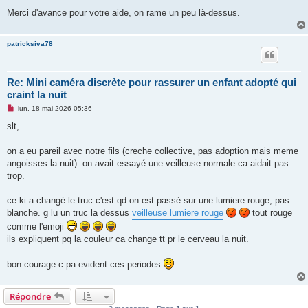
Merci d'avance pour votre aide, on rame un peu là-dessus.
patricksiva78
Re: Mini caméra discrète pour rassurer un enfant adopté qui
craint la nuit
M
lun. 18 mai 2026 05:36
e
s
slt,
s
a
g
on a eu pareil avec notre fils (creche collective, pas adoption mais meme
e
angoisses la nuit). on avait essayé une veilleuse normale ca aidait pas
n
o
trop.
n
l
u
ce ki a changé le truc c'est qd on est passé sur une lumiere rouge, pas
blanche. g lu un truc la dessus
veilleuse lumiere rouge
tout rouge
comme l'emoji
ils expliquent pq la couleur ca change tt pr le cerveau la nuit.
bon courage c pa evident ces periodes
Répondre