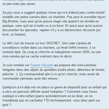
l
u
un peu mais pas assez.
Sa psy nous a suggéré quelque chose qui m'a d'abord paru contre-intuitif :
installer une petite caméra dans sa chambre. Pas pour le surveiller façon
Big Brother, mais pour qu'on puisse réagir vite quand il se réveille en
panique, sans qu'il ait à hurler ou à se lever. Et aussi pour qu'on puisse
documenter les épisodes, repérer s'il y a un déclencheur récurrent (un
bruit, un horaire).
Le défi c'est de trouver un truc DISCRET. Une vraie caméra de
surveillance visible dans sa chambre, ça ferait l'effet inverse, il se
sentirait épié. Du coup je cherche un babyphone version 2026, ou une
mini-caméra qui se cache vraiment dans le décor.
Je suis tombée sur
Sauron Sécurité
qui propose des mini-caméras
intégrées dans des objets du quotidien (cadre photo, détecteur de fumée,
peluche...). Ça correspondrait pile à ce qu'on cherche, mais avant de
commander j'aimerais avoir des retours.
Quelqu'un a-t-il déjà mis en place ce genre de dispositif pour un enfant qui
a vécu un parcours difficile avant l'adoption ? Comment vous l'avez
expliqué à votre enfant (parce qu'évidemment on lui dirait, on ne
l'installerait pas en cachette) ? Et techniquement, vous étiez parti sur
quoi ?