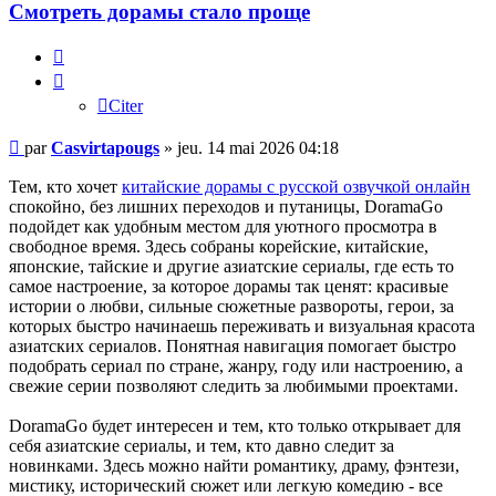
Смотреть дорамы стало проще
Citer
Citer
Message
par
Casvirtapougs
»
jeu. 14 mai 2026 04:18
non
lu
Тем, кто хочет
китайские дорамы с русской озвучкой онлайн
спокойно, без лишних переходов и путаницы, DoramaGo
подойдет как удобным местом для уютного просмотра в
свободное время. Здесь собраны корейские, китайские,
японские, тайские и другие азиатские сериалы, где есть то
самое настроение, за которое дорамы так ценят: красивые
истории о любви, сильные сюжетные развороты, герои, за
которых быстро начинаешь переживать и визуальная красота
азиатских сериалов. Понятная навигация помогает быстро
подобрать сериал по стране, жанру, году или настроению, а
свежие серии позволяют следить за любимыми проектами.
DoramaGo будет интересен и тем, кто только открывает для
себя азиатские сериалы, и тем, кто давно следит за
новинками. Здесь можно найти романтику, драму, фэнтези,
мистику, исторический сюжет или легкую комедию - все