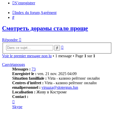
S’enregistrer
Index du forum
Agrément
Rechercher
Смотреть дорамы стало проще
Répondre
Recherche
Rechercher
avancée
Voir le premier message non lu
• 1 message • Page
1
sur
1
Casvirtapougs
Messages :
73
Enregistré le :
ven. 21 nov. 2025 04:09
Situation familliale :
Virta - казино рейтинг онлайн
Centres d'intêret :
Virta - казино рейтинг онлайн
emailpersonnel :
viruaza@slotergun.fun
Localisation :
Живу в Костроме
Contact :
Contacter
Casvirtapougs
Skype