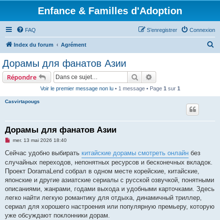
Enfance & Familles d'Adoption
FAQ
S’enregistrer
Connexion
R
Index du forum
Agrément
e
Дорамы для фанатов Азии
c
Rechercher
Recherche avancée
Répondre
h
Voir le premier message non lu
• 1 message • Page
1
sur
1
e
Casvirtapougs
r
c
h
Дорамы для фанатов Азии
e
M
mer. 13 mai 2026 18:40
e
r
s
Сейчас удобно выбирать
китайские дорамы смотреть онлайн
без
s
случайных переходов, непонятных ресурсов и бесконечных вкладок.
a
g
Проект DoramaLend собрал в одном месте корейские, китайские,
e
японские и другие азиатские сериалы с русской озвучкой, понятными
n
o
описаниями, жанрами, годами выхода и удобными карточками. Здесь
n
легко найти легкую романтику для отдыха, динамичный триллер,
l
u
сериал для хорошего настроения или популярную премьеру, которую
уже обсуждают поклонники дорам.