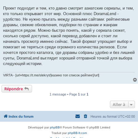
Проект подходит и тем, кто давно смотрит азиатские сериалы, и тем,
кто только открывает этот мир. Основной плюс DoramaLend -
удобство. Не нужно прыгать между разными сайтами: рейтинговые
дорамы, свежие обновления, подборки по странам и жанрам
находятся рядом. Можно быстро понять, какой у сериала сюжет,
сколько серий доступно, какой перевод добавлен и стоит ли
начинать просмотр именно сейчас. Такой формат упрощает выбор и
помогает не теряться среди огромного количества релизов. Если
хочется простого каталога, где дорамы собраны удобно и без лишней
суеты, DoramaLend выглядит хорошей отправной точкой для выбора
следующей истории.
VIRTA - [url=https://t.me/slekryt/]казино топ список рейтинг[/url]
Répondre
1 message • Page
1
sur
1
Aller à
Index du forum
Heures au format
UTC+02:00
Développé par
phpBB
® Forum Software © phpBB Limited
Traduit par
phpBB-fr.com