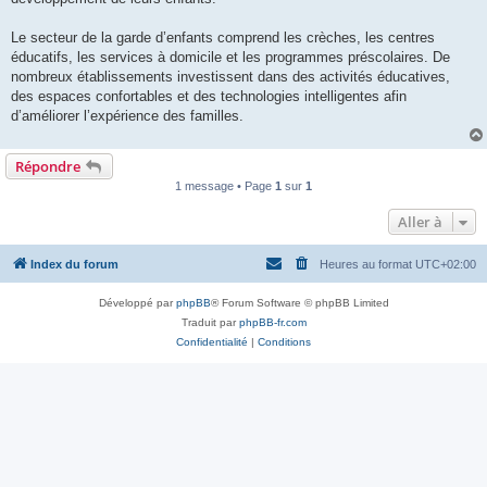
l
u
Le secteur de la garde d’enfants comprend les crèches, les centres
éducatifs, les services à domicile et les programmes préscolaires. De
nombreux établissements investissent dans des activités éducatives,
des espaces confortables et des technologies intelligentes afin
d’améliorer l’expérience des familles.
Répondre
1 message • Page
1
sur
1
Aller à
Index du forum
Heures au format
UTC+02:00
Développé par
phpBB
® Forum Software © phpBB Limited
Traduit par
phpBB-fr.com
Confidentialité
|
Conditions