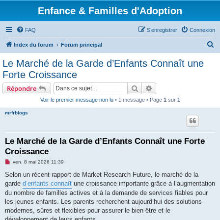
Enfance & Familles d'Adoption
FAQ
S’enregistrer
Connexion
R
Index du forum
Forum principal
e
Le Marché de la Garde d’Enfants Connaît une
c
Forte Croissance
h
Rechercher
Recherche avancée
Répondre
e
Voir le premier message non lu
• 1 message • Page
1
sur
1
r
mrfrblogs
c
h
e
Le Marché de la Garde d’Enfants Connaît une Forte
Croissance
r
M
ven. 8 mai 2026 11:39
e
s
Selon un récent rapport de Market Research Future, le marché de la
s
garde
d’enfants connaît
une croissance importante grâce à l’augmentation
a
g
du nombre de familles actives et à la demande de services fiables pour
e
les jeunes enfants. Les parents recherchent aujourd’hui des solutions
n
o
modernes, sûres et flexibles pour assurer le bien-être et le
n
développement de leurs enfants.