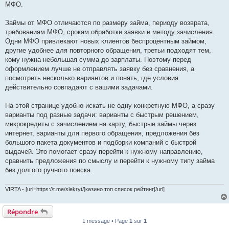
МФО.
Займы от МФО отличаются по размеру займа, периоду возврата,
требованиям МФО, срокам обработки заявки и методу зачисления.
Одни МФО привлекают новых клиентов беспроцентным займом,
другие удобнее для повторного обращения, третьи подходят тем,
кому нужна небольшая сумма до зарплаты. Поэтому перед
оформлением лучше не отправлять заявку без сравнения, а
посмотреть несколько вариантов и понять, где условия
действительно совпадают с вашими задачами.
На этой странице удобно искать не одну конкретную МФО, а сразу
варианты под разные задачи: варианты с быстрым решением,
микрокредиты с зачислением на карту, быстрые займы через
интернет, варианты для первого обращения, предложения без
большого пакета документов и подборки компаний с быстрой
выдачей. Это помогает сразу перейти к нужному направлению,
сравнить предложения по смыслу и перейти к нужному типу займа
без долгого ручного поиска.
VIRTA - [url=https://t.me/slekryt/]казино топ список рейтинг[/url]
Répondre
1 message • Page
1
sur
1