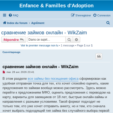
Enfance & Familles d'Adoption
FAQ
S’enregistrer
Connexion
R
Index du forum
Agrément
e
сравнение займов онлайн - WikZaim
c
Rechercher
Recherche avancée
Répondre
h
Voir le premier message non lu
• 1 message • Page
1
sur
1
e
Casvirtapougs
r
c
h
сравнение займов онлайн - WikZaim
e
M
mar. 28 avr. 2026 23:41
e
r
s
В этом разделе
все займы без посещения офиса
сформирован как
s
удобная отправная точка для тех, кто хочет спокойно оценить, какие
a
g
предложения по займам вообще можно рассмотреть. Здесь можно
e
перейти к предложениям МФО, оценить предложения с переводом на
n
o
карту, варианты для заемщиков от 18 лет, быстрые онлайн-займы и
n
направления с разными условиями. Такой формат подходит не
l
u
только тем, кто уже хочет отправить анкету, но и тем, кто сначала
хочет выбрать подходящий тип займа без случайного выбора первой