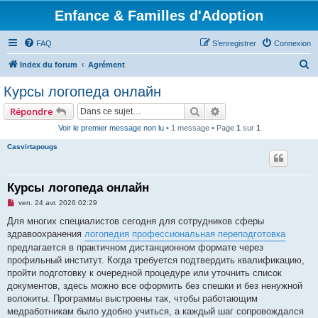
Enfance & Familles d'Adoption
FAQ
S’enregistrer
Connexion
R
Index du forum
Agrément
e
Курсы логопеда онлайн
c
Rechercher
Recherche avancée
Répondre
h
Voir le premier message non lu
• 1 message • Page
1
sur
1
e
Casvirtapougs
r
c
h
Курсы логопеда онлайн
e
M
ven. 24 avr. 2026 02:29
e
r
s
Для многих специалистов сегодня для сотрудников сферы
s
здравоохранения
логопедия профессиональная переподготовка
a
g
предлагается в практичном дистанционном формате через
e
профильный институт. Когда требуется подтвердить квалификацию,
n
o
пройти подготовку к очередной процедуре или уточнить список
n
документов, здесь можно все оформить без спешки и без ненужной
l
u
волокиты. Программы выстроены так, чтобы работающим
медработникам было удобно учиться, а каждый шаг сопровождался