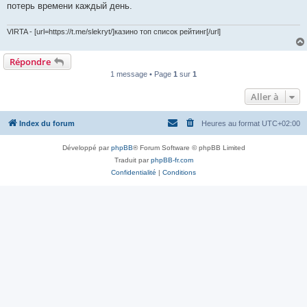
потерь времени каждый день.
VIRTA - [url=https://t.me/slekryt/]казино топ список рейтинг[/url]
Répondre
1 message • Page
1
sur
1
Aller à
Index du forum
Heures au format
UTC+02:00
Développé par
phpBB
® Forum Software © phpBB Limited
Traduit par
phpBB-fr.com
Confidentialité
|
Conditions