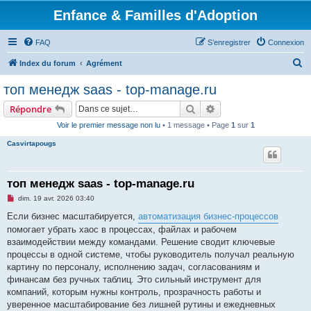
Enfance & Familles d'Adoption
FAQ
S’enregistrer
Connexion
R
Index du forum
Agrément
e
топ менедж saas - top-manage.ru
c
Rechercher
Recherche avancée
Répondre
h
Voir le premier message non lu
• 1 message • Page
1
sur
1
e
Casvirtapougs
r
c
h
топ менедж saas - top-manage.ru
e
M
dim. 19 avr. 2026 03:40
e
r
s
Если бизнес масштабируется,
автоматизация бизнес-процессов
s
помогает убрать хаос в процессах, файлах и рабочем
a
g
взаимодействии между командами. Решение сводит ключевые
e
процессы в одной системе, чтобы руководитель получал реальную
n
o
картину по персоналу, исполнению задач, согласованиям и
n
финансам без ручных таблиц. Это сильный инструмент для
l
u
компаний, которым нужны контроль, прозрачность работы и
уверенное масштабирование без лишней рутины и ежедневных