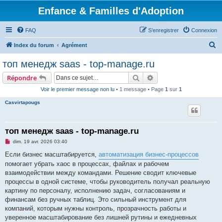
Enfance & Familles d'Adoption
FAQ
S’enregistrer
Connexion
R
Index du forum
Agrément
e
топ менедж saas - top-manage.ru
c
Rechercher
Recherche avancée
Répondre
h
Voir le premier message non lu
• 1 message • Page
1
sur
1
e
Casvirtapougs
r
c
h
топ менедж saas - top-manage.ru
e
M
dim. 19 avr. 2026 03:40
e
r
s
Если бизнес масштабируется,
автоматизация бизнес-процессов
s
помогает убрать хаос в процессах, файлах и рабочем
a
g
взаимодействии между командами. Решение сводит ключевые
e
процессы в одной системе, чтобы руководитель получал реальную
n
o
картину по персоналу, исполнению задач, согласованиям и
n
финансам без ручных таблиц. Это сильный инструмент для
l
u
компаний, которым нужны контроль, прозрачность работы и
уверенное масштабирование без лишней рутины и ежедневных