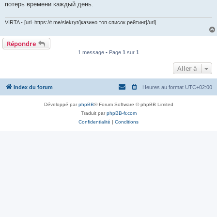
потерь времени каждый день.
VIRTA - [url=https://t.me/slekryt/]казино топ список рейтинг[/url]
Répondre
1 message • Page
1
sur
1
Aller à
Index du forum
Heures au format
UTC+02:00
Développé par
phpBB
® Forum Software © phpBB Limited
Traduit par
phpBB-fr.com
Confidentialité
|
Conditions