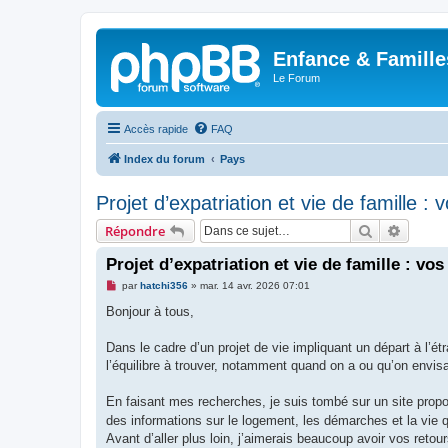
Enfance & Famille
Le Forum
Accès rapide
FAQ
Index du forum
Pays
Projet d’expatriation et vie de famille :
Rechercher
Recher
Répondre
Projet d’expatriation et vie de famille : vo
M
par
hatchi356
»
mar. 14 avr. 2026 07:01
e
s
Bonjour à tous,
s
a
g
Dans le cadre d’un projet de vie impliquant un départ à l’étr
e
l’équilibre à trouver, notamment quand on a ou qu’on envis
n
o
n
En faisant mes recherches, je suis tombé sur un site propos
l
u
des informations sur le logement, les démarches et la vie 
Avant d’aller plus loin, j’aimerais beaucoup avoir vos retour