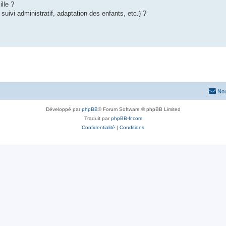
lle ?
suivi administratif, adaptation des enfants, etc.) ?
Nou
Développé par
phpBB
® Forum Software © phpBB Limited
Traduit par
phpBB-fr.com
Confidentialité
|
Conditions