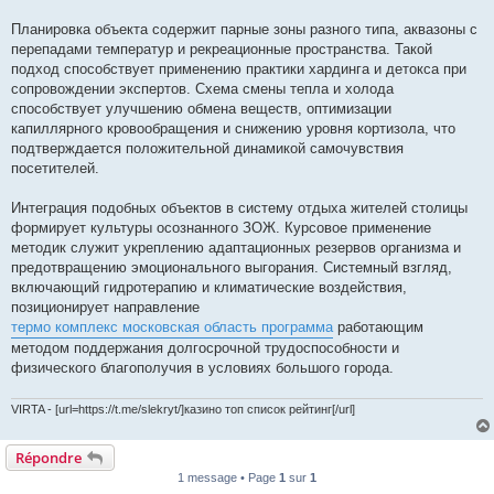
Планировка объекта содержит парные зоны разного типа, аквазоны с
перепадами температур и рекреационные пространства. Такой
подход способствует применению практики хардинга и детокса при
сопровождении экспертов. Схема смены тепла и холода
способствует улучшению обмена веществ, оптимизации
капиллярного кровообращения и снижению уровня кортизола, что
подтверждается положительной динамикой самочувствия
посетителей.
Интеграция подобных объектов в систему отдыха жителей столицы
формирует культуры осознанного ЗОЖ. Курсовое применение
методик служит укреплению адаптационных резервов организма и
предотвращению эмоционального выгорания. Системный взгляд,
включающий гидротерапию и климатические воздействия,
позиционирует направление
термо комплекс московская область программа
работающим
методом поддержания долгосрочной трудоспособности и
физического благополучия в условиях большого города.
VIRTA - [url=https://t.me/slekryt/]казино топ список рейтинг[/url]
Répondre
1 message • Page
1
sur
1