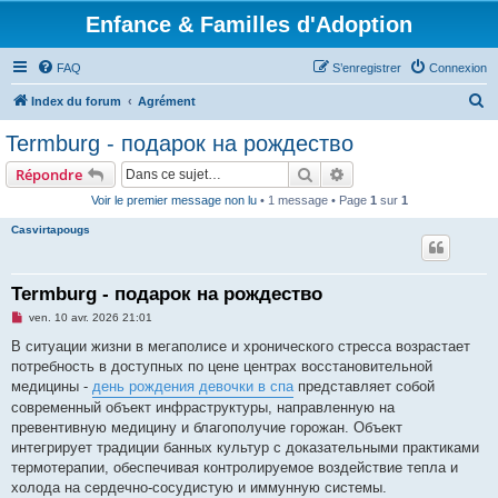
Enfance & Familles d'Adoption
FAQ
S’enregistrer
Connexion
R
Index du forum
Agrément
e
Termburg - подарок на рождество
c
Rechercher
Recherche avancée
Répondre
h
Voir le premier message non lu
• 1 message • Page
1
sur
1
e
Casvirtapougs
r
c
h
Termburg - подарок на рождество
e
M
ven. 10 avr. 2026 21:01
e
r
s
В ситуации жизни в мегаполисе и хронического стресса возрастает
s
потребность в доступных по цене центрах восстановительной
a
g
медицины -
день рождения девочки в спа
представляет собой
e
современный объект инфраструктуры, направленную на
n
o
превентивную медицину и благополучие горожан. Объект
n
интегрирует традиции банных культур с доказательными практиками
l
u
термотерапии, обеспечивая контролируемое воздействие тепла и
холода на сердечно-сосудистую и иммунную системы.