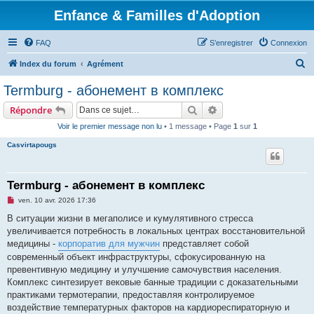
Enfance & Familles d'Adoption
FAQ
S’enregistrer
Connexion
R
Index du forum
Agrément
e
Termburg - абонемент в комплекс
c
Rechercher
Recherche avancée
Répondre
h
Voir le premier message non lu
• 1 message • Page
1
sur
1
e
Casvirtapougs
r
c
h
Termburg - абонемент в комплекс
e
M
ven. 10 avr. 2026 17:36
e
r
s
В ситуации жизни в мегаполисе и кумулятивного стресса
s
увеличивается потребность в локальных центрах восстановительной
a
g
медицины -
корпоратив для мужчин
представляет собой
e
современный объект инфраструктуры, сфокусированную на
n
o
превентивную медицину и улучшение самочувствия населения.
n
Комплекс синтезирует вековые банные традиции с доказательными
l
u
практиками термотерапии, предоставляя контролируемое
воздействие температурных факторов на кардиореспираторную и