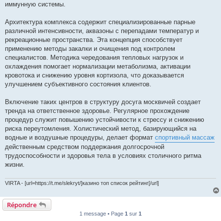
иммунную системы.
Архитектура комплекса содержит специализированные парные
различной интенсивности, аквазоны с перепадами температур и
рекреационные пространства. Эта концепция способствует
применению методы закалки и очищения под контролем
специалистов. Методика чередования тепловых нагрузок и
охлаждения помогает нормализации метаболизма, активации
кровотока и снижению уровня кортизола, что доказывается
улучшением субъективного состояния клиентов.
Включение таких центров в структуру досуга москвичей создает
тренда на ответственное здоровье. Регулярное прохождение
процедур служит повышению устойчивости к стрессу и снижению
риска переутомления. Холистический метод, базирующийся на
водные и воздушные процедуры, делает формат
спортивный массаж
действенным средством поддержания долгосрочной
трудоспособности и здоровья тела в условиях столичного ритма
жизни.
VIRTA - [url=https://t.me/slekryt/]казино топ список рейтинг[/url]
Répondre
1 message • Page
1
sur
1