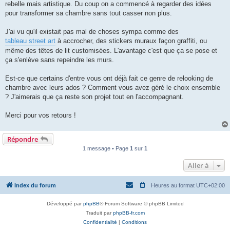
rebelle mais artistique. Du coup on a commencé à regarder des idées
pour transformer sa chambre sans tout casser non plus.
J'ai vu qu'il existait pas mal de choses sympa comme des
tableau street art
à accrocher, des stickers muraux façon graffiti, ou
même des têtes de lit customisées. L'avantage c'est que ça se pose et
ça s'enlève sans repeindre les murs.
Est-ce que certains d'entre vous ont déjà fait ce genre de relooking de
chambre avec leurs ados ? Comment vous avez géré le choix ensemble
? J'aimerais que ça reste son projet tout en l'accompagnant.
Merci pour vos retours !
Répondre
1 message • Page
1
sur
1
Aller à
Index du forum
Heures au format
UTC+02:00
Développé par
phpBB
® Forum Software © phpBB Limited
Traduit par
phpBB-fr.com
Confidentialité
|
Conditions