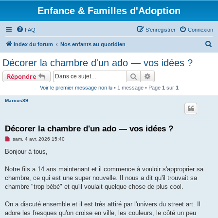
Enfance & Familles d'Adoption
FAQ
S’enregistrer
Connexion
R
Index du forum
Nos enfants au quotidien
e
Décorer la chambre d'un ado — vos idées ?
c
Rechercher
Recherche avancée
Répondre
h
Voir le premier message non lu
• 1 message • Page
1
sur
1
e
Marcus89
r
c
h
Décorer la chambre d'un ado — vos idées ?
e
M
sam. 4 avr. 2026 15:40
e
r
s
Bonjour à tous,
s
a
g
Notre fils a 14 ans maintenant et il commence à vouloir s'approprier sa
e
chambre, ce qui est une super nouvelle. Il nous a dit qu'il trouvait sa
n
o
chambre "trop bébé" et qu'il voulait quelque chose de plus cool.
n
l
u
On a discuté ensemble et il est très attiré par l'univers du street art. Il
adore les fresques qu'on croise en ville, les couleurs, le côté un peu