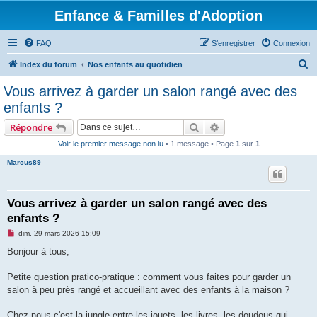
Enfance & Familles d'Adoption
FAQ
S’enregistrer
Connexion
R
Index du forum
Nos enfants au quotidien
e
Vous arrivez à garder un salon rangé avec des
c
enfants ?
h
Rechercher
Recherche avancée
Répondre
e
Voir le premier message non lu
• 1 message • Page
1
sur
1
r
Marcus89
c
h
e
Vous arrivez à garder un salon rangé avec des
enfants ?
r
M
dim. 29 mars 2026 15:09
e
s
Bonjour à tous,
s
a
g
Petite question pratico-pratique : comment vous faites pour garder un
e
salon à peu près rangé et accueillant avec des enfants à la maison ?
n
o
n
Chez nous c'est la jungle entre les jouets, les livres, les doudous qui