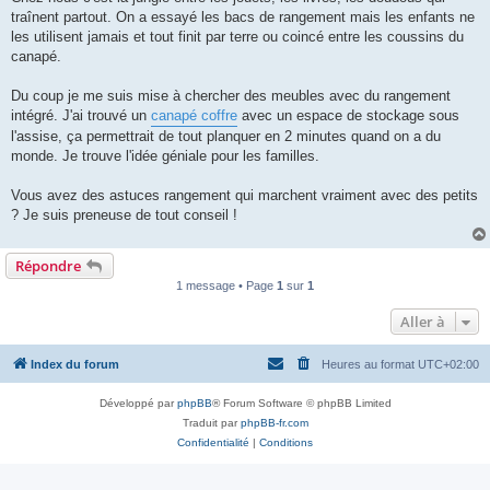
l
u
traînent partout. On a essayé les bacs de rangement mais les enfants ne
les utilisent jamais et tout finit par terre ou coincé entre les coussins du
canapé.
Du coup je me suis mise à chercher des meubles avec du rangement
intégré. J'ai trouvé un
canapé coffre
avec un espace de stockage sous
l'assise, ça permettrait de tout planquer en 2 minutes quand on a du
monde. Je trouve l'idée géniale pour les familles.
Vous avez des astuces rangement qui marchent vraiment avec des petits
? Je suis preneuse de tout conseil !
Répondre
1 message • Page
1
sur
1
Aller à
Index du forum
Heures au format
UTC+02:00
Développé par
phpBB
® Forum Software © phpBB Limited
Traduit par
phpBB-fr.com
Confidentialité
|
Conditions