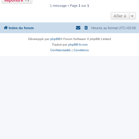
Répondre
1 message • Page
1
sur
1
Aller à
Index du forum
Heures au format
UTC+02:00
Développé par
phpBB
® Forum Software © phpBB Limited
Traduit par
phpBB-fr.com
Confidentialité
|
Conditions