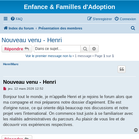
Enfance & Familles d'Adoption
FAQ
S’enregistrer
Connexion
R
Index du forum
Présentation des membres
e
Nouveau venu - Henri
c
Rechercher
Recherche avancée
Répondre
h
Voir le premier message non lu
• 1 message • Page
1
sur
1
e
HenriMarc
r
c
h
Nouveau venu - Henri
e
M
jeu. 12 mars 2026 12:52
e
r
s
Bonjour tout le monde, je m'appelle Henri et je rejoins le forum alors que
s
ma compagne et moi préparons notre dossier d'agrément. Elle est
a
g
d'origine russe, ce qui oriente déjà beaucoup nos discussions et notre
e
projet vers l'international. On commence tout juste à se familiariser avec
n
o
les réalités administratives du parcours. Au plaisir de vous lire et de
n
découvrir vos expériences respectives.
l
u