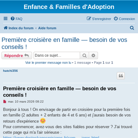
Enfance & Familles d'Adoption
FAQ
S’enregistrer
Connexion
R
Index du forum
Aide forum
e
Première croisière en famille — besoin de vos
c
conseils !
h
Rechercher
Recherche avancée
Répondre
e
Voir le premier message non lu
• 1 message • Page
1
sur
1
r
hatchi356
c
h
e
Première croisière en famille — besoin de vos
conseils !
r
M
mar. 10 mars 2026 08:22
e
s
Bonjour à tous ! On envisage de partir en croisière pour la première fois
s
en famille (2 adultes + 2 enfants de 4 et 6 ans) et j'aurais besoin de vos
a
g
retours d'expérience
e
Pour commencer, avez-vous des sites fiables pour réserver ? J'ai trouvé
n
o
cette page qui m'a l'air sérieuse :
n
https://www.destockagecroisieres.fr/com ... ieres.html