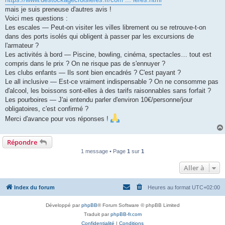
l
u
mais je suis preneuse d'autres avis !
Voici mes questions :
Les escales — Peut-on visiter les villes librement ou se retrouve-t-on
dans des ports isolés qui obligent à passer par les excursions de
l'armateur ?
Les activités à bord — Piscine, bowling, cinéma, spectacles… tout est
compris dans le prix ? On ne risque pas de s'ennuyer ?
Les clubs enfants — Ils sont bien encadrés ? C'est payant ?
Le all inclusive — Est-ce vraiment indispensable ? On ne consomme pas
d'alcool, les boissons sont-elles à des tarifs raisonnables sans forfait ?
Les pourboires — J'ai entendu parler d'environ 10€/personne/jour
obligatoires, c'est confirmé ?
Merci d'avance pour vos réponses !
Répondre
1 message • Page
1
sur
1
Aller à
Index du forum
Heures au format
UTC+02:00
Développé par
phpBB
® Forum Software © phpBB Limited
Traduit par
phpBB-fr.com
Confidentialité
|
Conditions