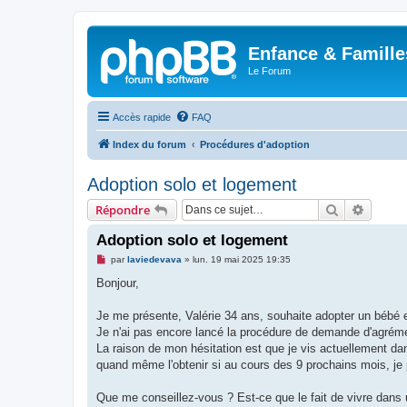
Enfance & Famille
Le Forum
Accès rapide
FAQ
Index du forum
Procédures d'adoption
Adoption solo et logement
Rechercher
Recher
Répondre
Adoption solo et logement
M
par
laviedevava
»
lun. 19 mai 2025 19:35
e
s
Bonjour,
s
a
g
Je me présente, Valérie 34 ans, souhaite adopter un bébé en
e
Je n'ai pas encore lancé la procédure de demande d'agrémen
n
o
La raison de mon hésitation est que je vis actuellement da
n
quand même l'obtenir si au cours des 9 prochains mois, je 
l
u
Que me conseillez-vous ? Est-ce que le fait de vivre dans 