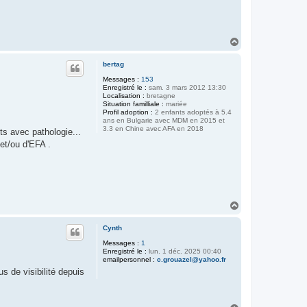
H
a
u
bertag
t
Messages :
153
Enregistré le :
sam. 3 mars 2012 13:30
Localisation :
bretagne
Situation familliale :
mariée
Profil adoption :
2 enfants adoptés à 5.4
ans en Bulgarie avec MDM en 2015 et
3.3 en Chine avec AFA en 2018
ts avec pathologie...
et/ou d'EFA .
H
a
u
Cynth
t
Messages :
1
Enregistré le :
lun. 1 déc. 2025 00:40
emailpersonnel :
c.grouazel@yahoo.fr
s de visibilité depuis