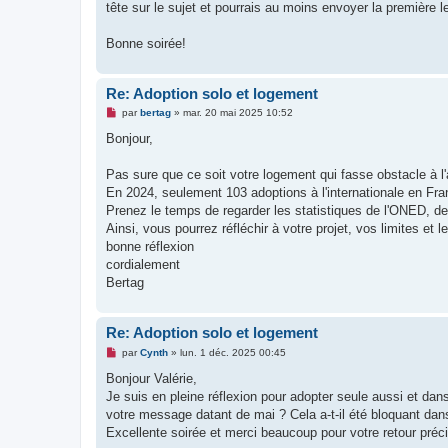
tête sur le sujet et pourrais au moins envoyer la première le
Bonne soirée!
Re: Adoption solo et logement
M
par
bertag
»
mar. 20 mai 2025 10:52
e
s
Bonjour,
s
a
g
Pas sure que ce soit votre logement qui fasse obstacle à l'ad
e
En 2024, seulement 103 adoptions à l'internationale en Fran
n
o
Prenez le temps de regarder les statistiques de l'ONED, de
n
Ainsi, vous pourrez réfléchir à votre projet, vos limites e
l
u
bonne réflexion
cordialement
Bertag
Re: Adoption solo et logement
M
par
Cynth
»
lun. 1 déc. 2025 00:45
e
s
Bonjour Valérie,
s
Je suis en pleine réflexion pour adopter seule aussi et da
a
g
votre message datant de mai ? Cela a-t-il été bloquant da
e
Excellente soirée et merci beaucoup pour votre retour préc
n
o