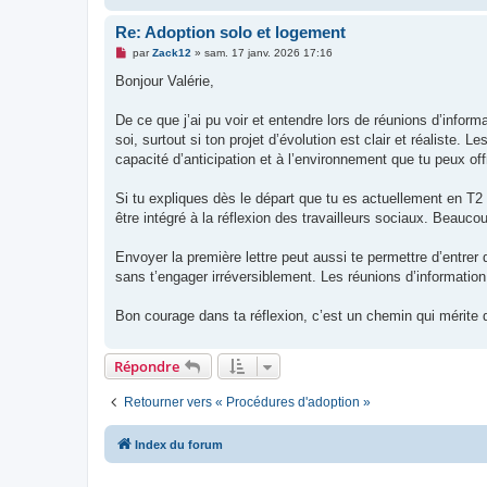
n
o
n
Re: Adoption solo et logement
l
M
u
par
Zack12
»
sam. 17 janv. 2026 17:16
e
s
Bonjour Valérie,
s
a
g
De ce que j’ai pu voir et entendre lors de réunions d’inform
e
soi, surtout si ton projet d’évolution est clair et réaliste.
n
o
capacité d’anticipation et à l’environnement que tu peux off
n
l
u
Si tu expliques dès le départ que tu es actuellement en T
être intégré à la réflexion des travailleurs sociaux. Beauc
Envoyer la première lettre peut aussi te permettre d’entre
sans t’engager irréversiblement. Les réunions d’information
Bon courage dans ta réflexion, c’est un chemin qui mérite 
Répondre
Retourner vers « Procédures d'adoption »
Index du forum