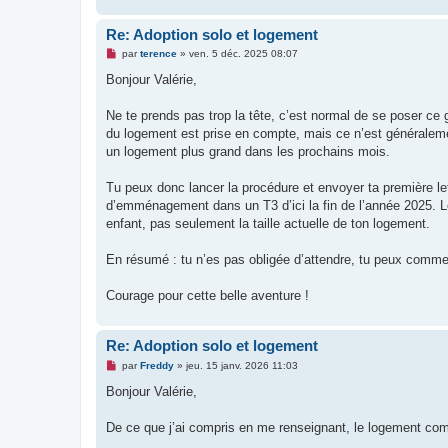
n
l
Re: Adoption solo et logement
u
M
par
terence
»
ven. 5 déc. 2025 08:07
e
s
Bonjour Valérie,
s
a
g
Ne te prends pas trop la tête, c’est normal de se poser ce g
e
du logement est prise en compte, mais ce n’est généralem
n
o
un logement plus grand dans les prochains mois.
n
l
u
Tu peux donc lancer la procédure et envoyer ta première lettr
d’emménagement dans un T3 d’ici la fin de l’année 2025. Les
enfant, pas seulement la taille actuelle de ton logement.
En résumé : tu n’es pas obligée d’attendre, tu peux comm
Courage pour cette belle aventure !
Re: Adoption solo et logement
M
par
Freddy
»
jeu. 15 janv. 2026 11:03
e
s
Bonjour Valérie,
s
a
g
De ce que j’ai compris en me renseignant, le logement compt
e