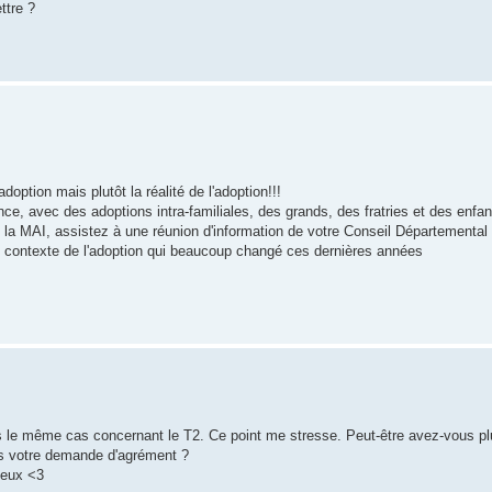
ttre ?
option mais plutôt la réalité de l'adoption!!!
ce, avec des adoptions intra-familiales, des grands, des fratries et des enfan
 la MAI, assistez à une réunion d'information de votre Conseil Départemental 
t le contexte de l'adoption qui beaucoup changé ces dernières années
ns le même cas concernant le T2. Ce point me stresse. Peut-être avez-vous plu
ns votre demande d'agrément ?
ieux <3