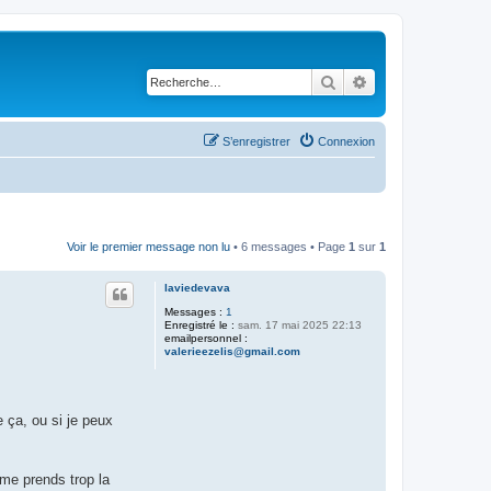
Rechercher
Recherche avancé
S’enregistrer
Connexion
Voir le premier message non lu
• 6 messages • Page
1
sur
1
laviedevava
Messages :
1
Enregistré le :
sam. 17 mai 2025 22:13
emailpersonnel :
valerieezelis@gmail.com
 ça, ou si je peux
 me prends trop la