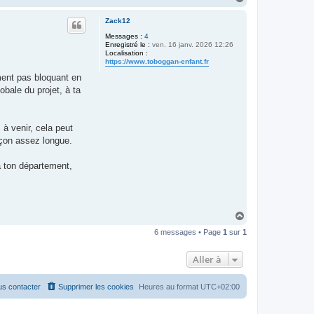
a
u
Zack12
t
Messages :
4
Enregistré le :
ven. 16 janv. 2026 12:26
Localisation :
https://www.toboggan-enfant.fr
ement pas bloquant en
obale du projet, à ta
à venir, cela peut
açon assez longue.
à ton département,
H
a
6 messages • Page
1
sur
1
u
t
Aller à
s contacter
Supprimer les cookies
Heures au format
UTC+02:00