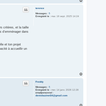
H
a
u
terence
t
Messages :
5
Enregistré le :
mar. 16 sept. 2025 14:24
critères, et la taille
ois d’emménager dans
le et ton projet
cité à accueillir un
H
a
u
Freddy
t
Messages :
5
Enregistré le :
mer. 14 janv. 2026 12:28
emailpersonnel :
denisbazinet34@gmail.com
H