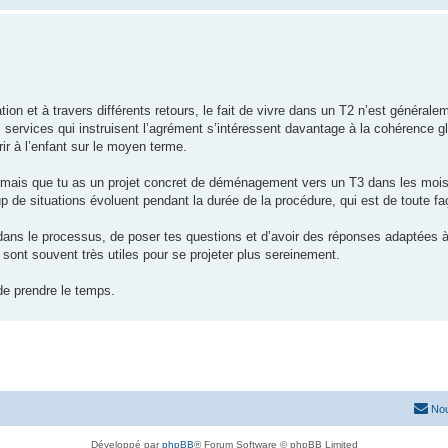
ation et à travers différents retours, le fait de vivre dans un T2 n’est général
 Les services qui instruisent l’agrément s’intéressent davantage à la cohérence gl
rir à l’enfant sur le moyen terme.
2 mais que tu as un projet concret de déménagement vers un T3 dans les mois 
oup de situations évoluent pendant la durée de la procédure, qui est de toute f
r dans le processus, de poser tes questions et d’avoir des réponses adaptées 
 sont souvent très utiles pour se projeter plus sereinement.
de prendre le temps.
Nou
Développé par
phpBB
® Forum Software © phpBB Limited