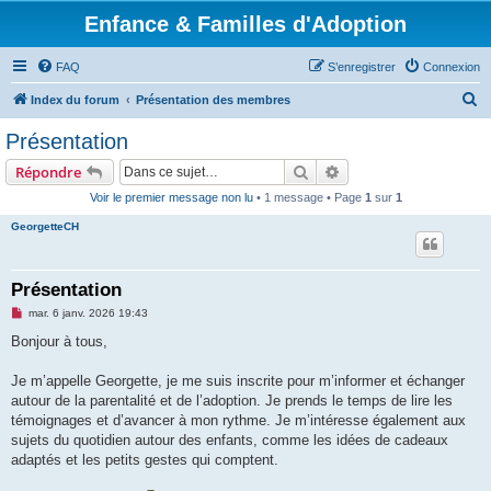
Enfance & Familles d'Adoption
FAQ
S’enregistrer
Connexion
R
Index du forum
Présentation des membres
e
Présentation
c
Rechercher
Recherche avancée
Répondre
h
Voir le premier message non lu
• 1 message • Page
1
sur
1
e
GeorgetteCH
r
c
h
Présentation
e
M
mar. 6 janv. 2026 19:43
e
r
s
Bonjour à tous,
s
a
g
Je m’appelle Georgette, je me suis inscrite pour m’informer et échanger
e
autour de la parentalité et de l’adoption. Je prends le temps de lire les
n
o
témoignages et d’avancer à mon rythme. Je m’intéresse également aux
n
sujets du quotidien autour des enfants, comme les idées de cadeaux
l
u
adaptés et les petits gestes qui comptent.