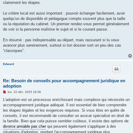
clairement les étapes.
Le critère local est aussi important : pouvoir échanger facilement, avoir
quelqu’un de disponible et pédagogue compte souvent plus que la taille
ou la réputation du cabinet. Un premier rendez-vous permet généralement
de voir si la personne maîtrise le sujet et si le courant passe.
En résumé : pas indispensable au départ, mais rassurant si tu veux
avancer plus sereinement, surtout si ton dossier sort un peu des cas
“classiques”.
Edward
Re: Besoin de conseils pour accompagnement juridique en
adoption
M
lun. 22 déc. 2025 18:36
e
s
L'adoption est un processus enrichissant mais complexe qui nécessite un
s
accompagnement juridique adéquat. Il est essentiel de bien comprendre
a
g
les étapes légales et les exigences requises. Si vous êtes en quête de
e
conseils, il est recommandé de consulter un avocat spécialisé en droit de
n
o
la famille. Bien que cela puisse sembler coûteux, il existe des options de
n
divorce amiable pas cher
qui peuvent également s'appliquer à des
l
u
situations d'adoption, rendant l'accompagnement juridique plus