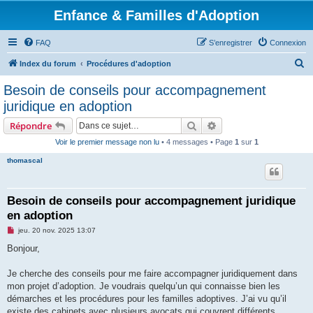
Enfance & Familles d'Adoption
FAQ
S’enregistrer
Connexion
R
Index du forum
Procédures d'adoption
e
Besoin de conseils pour accompagnement
c
juridique en adoption
h
Rechercher
Recherche avancée
Répondre
e
Voir le premier message non lu
• 4 messages • Page
1
sur
1
r
thomascal
c
h
e
Besoin de conseils pour accompagnement juridique
en adoption
r
M
jeu. 20 nov. 2025 13:07
e
s
Bonjour,
s
a
g
Je cherche des conseils pour me faire accompagner juridiquement dans
e
mon projet d’adoption. Je voudrais quelqu’un qui connaisse bien les
n
o
démarches et les procédures pour les familles adoptives. J’ai vu qu’il
n
existe des cabinets avec plusieurs avocats qui couvrent différents