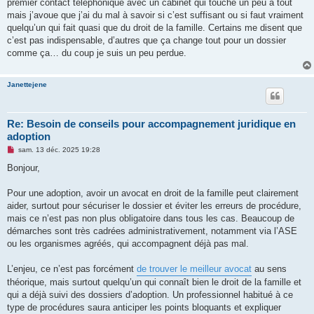
premier contact téléphonique avec un cabinet qui touche un peu à tout
mais j’avoue que j’ai du mal à savoir si c’est suffisant ou si faut vraiment
quelqu’un qui fait quasi que du droit de la famille. Certains me disent que
c’est pas indispensable, d’autres que ça change tout pour un dossier
comme ça… du coup je suis un peu perdue.
Janettejene
Re: Besoin de conseils pour accompagnement juridique en
adoption
M
sam. 13 déc. 2025 19:28
e
s
Bonjour,
s
a
g
Pour une adoption, avoir un avocat en droit de la famille peut clairement
e
aider, surtout pour sécuriser le dossier et éviter les erreurs de procédure,
n
o
mais ce n’est pas non plus obligatoire dans tous les cas. Beaucoup de
n
démarches sont très cadrées administrativement, notamment via l’ASE
l
u
ou les organismes agréés, qui accompagnent déjà pas mal.
L’enjeu, ce n’est pas forcément
de trouver le meilleur avocat
au sens
théorique, mais surtout quelqu’un qui connaît bien le droit de la famille et
qui a déjà suivi des dossiers d’adoption. Un professionnel habitué à ce
type de procédures saura anticiper les points bloquants et expliquer