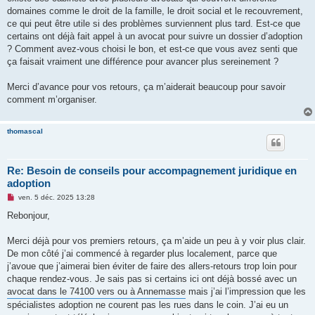
l
u
domaines comme le droit de la famille, le droit social et le recouvrement,
ce qui peut être utile si des problèmes surviennent plus tard. Est-ce que
certains ont déjà fait appel à un avocat pour suivre un dossier d’adoption
? Comment avez-vous choisi le bon, et est-ce que vous avez senti que
ça faisait vraiment une différence pour avancer plus sereinement ?
Merci d’avance pour vos retours, ça m’aiderait beaucoup pour savoir
comment m’organiser.
thomascal
Re: Besoin de conseils pour accompagnement juridique en
adoption
M
ven. 5 déc. 2025 13:28
e
s
Rebonjour,
s
a
g
Merci déjà pour vos premiers retours, ça m’aide un peu à y voir plus clair.
e
De mon côté j’ai commencé à regarder plus localement, parce que
n
o
j’avoue que j’aimerai bien éviter de faire des allers-retours trop loin pour
n
chaque rendez-vous. Je sais pas si certains ici ont déjà bossé avec un
l
u
avocat dans le 74100 vers ou à Annemasse
mais j’ai l’impression que les
spécialistes adoption ne courent pas les rues dans le coin. J’ai eu un