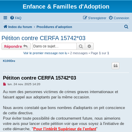
Enfance & Familles d'Adoption
FAQ
S’enregistrer
Connexion
R
Index du forum
Procédures d'adoption
e
Pétiton contre CERFA 15742*03
c
Rechercher
Recherche avancée
Répondre
h
Voir le premier message non lu
• 2 messages • Page
1
sur
1
e
K100Dre
r
c
h
Pétiton contre CERFA 15742*03
e
M
lun. 24 nov. 2025 14:20
e
r
s
Au nom des personnes victimes de crimes graves internationaux et
s
faisant appel aux adoptants par la même occasion.
a
g
e
Nous avons constaté que bons nombres d'adoptants on prit conscience
n
o
de cette directive.
n
Pour éviter toute possibilité de contournement future, nous aimerions
l
u
votre avis pour lancer cette pétition voir que vous soyez à l'initiative de
cette démarche, "
Pour l'intérêt Supérieur de l'enfant
"