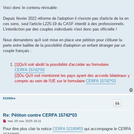
Voici donc le contenu révisable :
Depuis février 2022 réforme de l'adoption il n'existe pas d'article de loi en
ces sens, seul l'article L225-19 du CASF interdit à des professionnels.
L'interdiction par des couples individuels n'est donc pas officielle !
Nous demandons qu'il soit mise en place une pétition pour clôturer la
porte entre baillée de la possibilité d'adoption un enfant étranger par un
couple français :
[1]Qu'il soit abolit la possibilité d'accéder au formulaire
CERFA 15742*03
[2]Ou Qu'il soit mentionné les pays ayant des accords bilatéraux y
compris au sein de l'UE sur le formulaire
CERFA 15742*03
K100Dre
Re: Pétiton contre CERFA 15742*03
M
mar. 25 nov. 2025 16:11
e
s
Pour être plus clair la notice
CERFA 52190#03
qui accompagne le CERFA
s