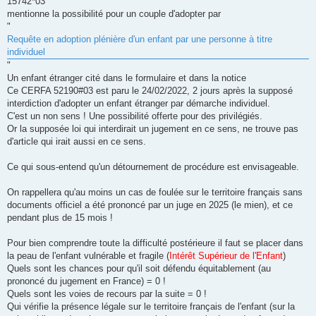
15742*03
a
g
mentionne la possibilité pour un couple d'adopter par
e
"
n
o
Requête en adoption plénière d'un enfant par une personne à titre
n
individuel
l
u
"
Un enfant étranger cité dans le formulaire et dans la notice
Ce CERFA 52190#03 est paru le 24/02/2022, 2 jours après la supposé
interdiction d'adopter un enfant étranger par démarche individuel.
C'est un non sens ! Une possibilité offerte pour des privilégiés.
Or la supposée loi qui interdirait un jugement en ce sens, ne trouve pas
d'article qui irait aussi en ce sens.
Ce qui sous-entend qu'un détournement de procédure est envisageable.
On rappellera qu'au moins un cas de foulée sur le territoire français sans
documents officiel a été prononcé par un juge en 2025 (le mien), et ce
pendant plus de 15 mois !
Pour bien comprendre toute la difficulté postérieure il faut se placer dans
la peau de l'enfant vulnérable et fragile (
Intérêt Supérieur de l'Enfant
)
Quels sont les chances pour qu'il soit défendu équitablement (au
prononcé du jugement en France) = 0 !
Quels sont les voies de recours par la suite = 0 !
Qui vérifie la présence légale sur le territoire français de l'enfant (sur la