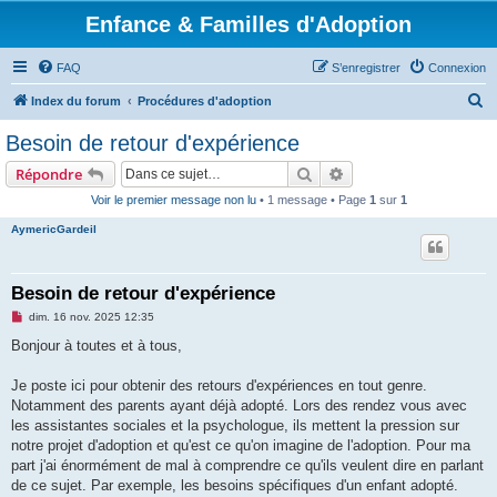
Enfance & Familles d'Adoption
FAQ
S’enregistrer
Connexion
R
Index du forum
Procédures d'adoption
e
Besoin de retour d'expérience
c
Rechercher
Recherche avancée
Répondre
h
Voir le premier message non lu
• 1 message • Page
1
sur
1
e
AymericGardeil
r
c
h
Besoin de retour d'expérience
e
M
dim. 16 nov. 2025 12:35
e
r
s
Bonjour à toutes et à tous,
s
a
g
Je poste ici pour obtenir des retours d'expériences en tout genre.
e
Notamment des parents ayant déjà adopté. Lors des rendez vous avec
n
o
les assistantes sociales et la psychologue, ils mettent la pression sur
n
notre projet d'adoption et qu'est ce qu'on imagine de l'adoption. Pour ma
l
u
part j'ai énormément de mal à comprendre ce qu'ils veulent dire en parlant
de ce sujet. Par exemple, les besoins spécifiques d'un enfant adopté.