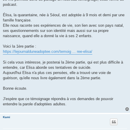
l
u
podcast.
Élisa, la quarantaine, née à Séoul, est adoptée à 9 mois et demi par une
famille française.
Elle nous raconte ses expériences de vie, son lien avec son pays natal,
ses questionnements sur son identité mais aussi sur sa propre
naissance, quand elle a donné la vie à ses 2 enfants.
Voici la 1ère partie :
https://lejournalduneadoptee.com/temoig ... ree-elisa/
Si cela vous intéresse, je posterai la 2ème partie, qui est plus difficile à
entendre, car Elisa aborde ses tentatives de suicide.
Aujourd'hui Elisa n'a plus ces pensées, elle a trouvé une voie de
guérison, qu'elle nous livre également dans la 2ème partie.
Bonne écoute.
J'espère que ce témoignage répondra à vos demandes de pouvoir
entendre la parole d'adoptées adultes.
Kami