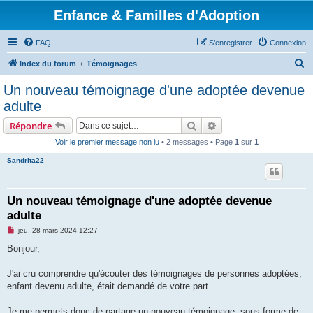
Enfance & Familles d'Adoption
FAQ
S’enregistrer
Connexion
R
Index du forum
Témoignages
e
Un nouveau témoignage d'une adoptée devenue
c
adulte
h
Rechercher
Recherche avancée
Répondre
e
Voir le premier message non lu
• 2 messages • Page
1
sur
1
r
Sandrita22
c
h
e
Un nouveau témoignage d'une adoptée devenue
adulte
r
M
jeu. 28 mars 2024 12:27
e
s
Bonjour,
s
a
g
J'ai cru comprendre qu'écouter des témoignages de personnes adoptées,
e
enfant devenu adulte, était demandé de votre part.
n
o
n
Je me permets donc de partage un nouveau témoignage, sous forme de