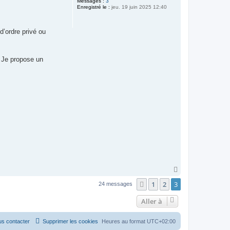
Messages :
3
Enregistré le :
jeu. 19 juin 2025 12:40
d’ordre privé ou
. Je propose un
H
a
1
2
3
Précédente
u
24 messages
t
Aller à
s contacter
Supprimer les cookies
Heures au format
UTC+02:00