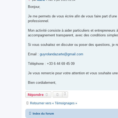
e
s
Bonjour,
s
a
g
Je me permets de vous écrire afin de vous faire part d’une 
e
professionnel.
n
o
n
Mon activité consiste à aider particuliers et entrepreneurs
l
u
accompagnement transparent, avec des conditions simples 
Si vous souhaitez en discuter ou poser des questions, je re
Email :
guyrolandazarte@gmail.com
Téléphone : +33 6 44 69 45 09
Je vous remercie pour votre attention et vous souhaite une
Bien cordialement,
Répondre
Retourner vers « Témoignages »
Index du forum