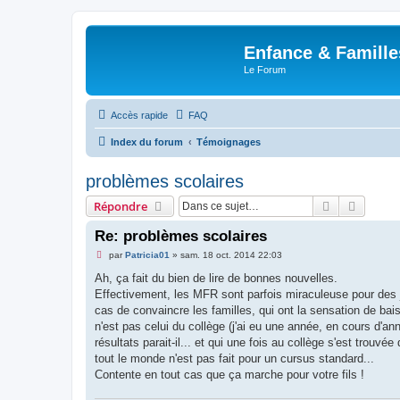
Enfance & Famille
Le Forum
Accès rapide
FAQ
Index du forum
Témoignages
problèmes scolaires
Rechercher
Recher
Répondre
Re: problèmes scolaires
M
par
Patricia01
»
sam. 18 oct. 2014 22:03
e
s
Ah, ça fait du bien de lire de bonnes nouvelles.
s
Effectivement, les MFR sont parfois miraculeuse pour des j
a
g
cas de convaincre les familles, qui ont la sensation de bais
e
n'est pas celui du collège (j'ai eu une année, en cours d'a
n
o
résultats parait-il... et qui une fois au collège s'est trouv
n
tout le monde n'est pas fait pour un cursus standard...
l
u
Contente en tout cas que ça marche pour votre fils !