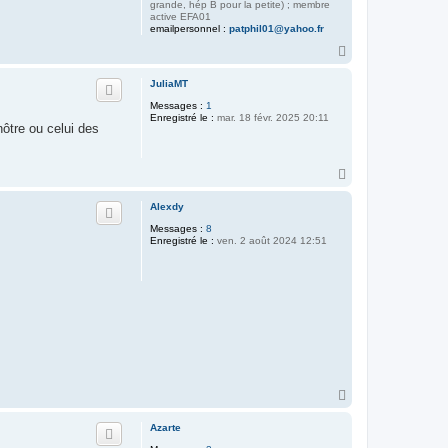
grande, hép B pour la petite) ; membre
active EFA01
emailpersonnel :
patphil01@yahoo.fr
H
a
u
JuliaMT
t
Messages :
1
Enregistré le :
mar. 18 févr. 2025 20:11
nôtre ou celui des
H
a
u
Alexdy
t
Messages :
8
Enregistré le :
ven. 2 août 2024 12:51
H
a
u
Azarte
t