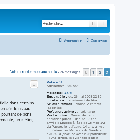
Rechercher
Recherche avancé
S’enregistrer
Connexion
1
2
3
Précédente
Voir le premier message non lu
• 24 messages
Patricia01
Administrateur du site
Messages :
1376
Enregistré le :
jeu. 29 mai 2008 22:36
Localisation :
département de l'Ain
icile dans certains
Situation familliale :
Mariée, 2 enfants
(adoptées)
ien sûr, le niveau
Profession, activité :
enseignante
t pourtant de bons
Profil adoption :
Maman de deux
adorables puces : l'une de 17 ans,
plomante, un métier,
arrivée d'Ethiopie à l'âge de 15 mois 1/2
via Passerelle, et l'autre, 14 ans, arrivée
du Vietnam via Médecins du Monde en
avril 2010 (chacune avec leur particularité
: TDAH-dyspraxie-dysphasie pour la