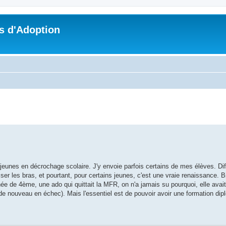
s d'Adoption
che avancée
eunes en décrochage scolaire. J'y envoie parfois certains de mes élèves. Diff
ser les bras, et pourtant, pour certains jeunes, c'est une vraie renaissance. B
nnée de 4ème, une ado qui quittait la MFR, on n'a jamais su pourquoi, elle avai
ée de nouveau en échec). Mais l'essentiel est de pouvoir avoir une formation di