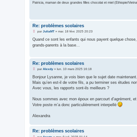
Patricia, maman de deux grandes filles chocolat et miel (Ethiopie/Vietn
Re: problèmes scolaires
M
par
JuliaMT
»
mar. 18 févr. 2025 20:23
e
s
Quand ce sont les enfants qui nous payent quelque chose,
s
grands-parents à la base...
a
g
e
n
o
Re: problèmes scolaires
n
l
M
par
Alexdy
»
lun. 10 mars 2025 16:18
u
e
s
Bonjour Lysanne, je vois bien que le sujet date maintenant
s
Mais qu’en est-il de votre fils, a pu terminer ses études n
a
g
Avec vous, les rapports sont-ils meilleurs ?
e
n
o
Nous sommes avec mon époux en parcourt d’agrément, et no
n
Votre poste m’a donc particulièrement interpellé
l
u
Alexandra
Re: problèmes scolaires
M
par
Azarte
»
mer. 9 juil. 2025 01:14