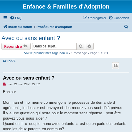
Enfance & Familles d'Adoption
FAQ
S’enregistrer
Connexion
R
Index du forum
Procédures d'adoption
e
Avec ou sans enfant ?
c
Rechercher
Recherche avancée
Répondre
h
Voir le premier message non lu
• 1 message • Page
1
sur
1
e
Celine76
r
c
h
Avec ou sans enfant ?
e
M
mer. 21 mai 2025 22:52
e
r
s
Bonjour
s
a
g
Mon mari et moi même commençons le processus de demande d
e
agrément , le dossier est envoyé et des rendez vous sont déjà prévus .
n
o
Il y a une question qui reste pour le moment sans réponse , peut être
n
pouvez vous nous aider ?
l
u
Quand on lit « couple marié avec enfants « est qu on parle des enfants
avec les deux parents en commun?