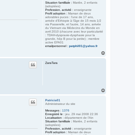
Situation familliale :
Mariée, 2 enfants
(adoptées)
Profession, activité :
enseignante
Profil adoption :
Maman de deux
adorables puces : l'une de 17 ans,
arrivée d'Ethiopie à l'âge de 15 mois 1/2
via Passerelle, et l'autre, 14 ans, arrivée
du Vietnam via Médecins du Monde en
avril 2010 (chacune avec leur particularité
: TDAH-dyspraxie-dysphasie pour la
grande, hép B pour la petite) ; membre
active EFA01
emailpersonnel :
patphil01@yahoo.fr
H
a
u
ZaraTara
t
H
a
u
Patricia01
t
Administrateur du site
Messages :
1376
Enregistré le :
jeu. 29 mai 2008 22:36
Localisation :
département de l'Ain
Situation familliale :
Mariée, 2 enfants
(adoptées)
Profession, activité :
enseignante
Profil adoption :
Maman de deux