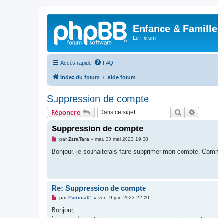
Enfance & Famille
Le Forum
Accès rapide
FAQ
Index du forum
Aide forum
Suppression de compte
Rechercher
Recher
Répondre
Suppression de compte
M
par
ZaraTara
»
mar. 30 mai 2023 19:38
e
s
Bonjour, je souhaiterais faire supprimer mon compte. Comme
s
a
g
e
n
o
Re: Suppression de compte
n
l
M
par
Patricia01
»
ven. 9 juin 2023 22:20
u
e
s
Bonjour,
s