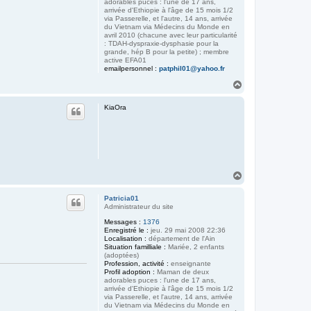
adorables puces : l'une de 17 ans,
arrivée d'Ethiopie à l'âge de 15 mois 1/2
via Passerelle, et l'autre, 14 ans, arrivée
du Vietnam via Médecins du Monde en
avril 2010 (chacune avec leur particularité
: TDAH-dyspraxie-dysphasie pour la
grande, hép B pour la petite) ; membre
active EFA01
emailpersonnel :
patphil01@yahoo.fr
H
a
u
KiaOra
t
H
a
u
Patricia01
t
Administrateur du site
Messages :
1376
Enregistré le :
jeu. 29 mai 2008 22:36
Localisation :
département de l'Ain
Situation familliale :
Mariée, 2 enfants
(adoptées)
Profession, activité :
enseignante
Profil adoption :
Maman de deux
adorables puces : l'une de 17 ans,
arrivée d'Ethiopie à l'âge de 15 mois 1/2
via Passerelle, et l'autre, 14 ans, arrivée
du Vietnam via Médecins du Monde en