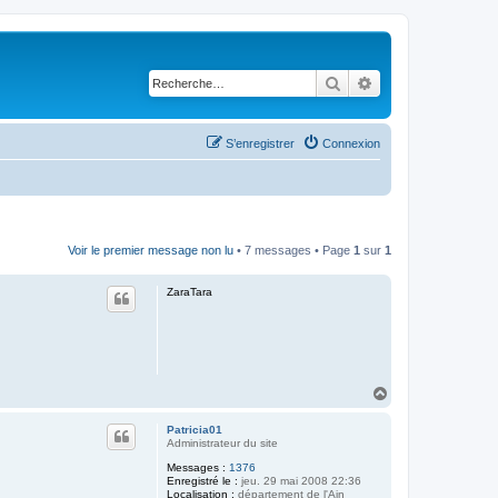
Rechercher
Recherche avancé
S’enregistrer
Connexion
Voir le premier message non lu
• 7 messages • Page
1
sur
1
ZaraTara
H
a
u
Patricia01
t
Administrateur du site
Messages :
1376
Enregistré le :
jeu. 29 mai 2008 22:36
Localisation :
département de l'Ain