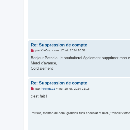
n
l
u
Re: Suppression de compte
M
par
KiaOra
»
mer. 17 juil. 2024 16:58
e
s
Bonjour Patricia, je souhaiterai également supprimer mon co
s
Merci d'avance,
a
g
Cordialement
e
n
o
n
Re: Suppression de compte
l
M
u
par
Patricia01
»
jeu. 18 juil. 2024 21:18
e
s
c'est fait !
s
a
g
e
n
Patricia, maman de deux grandes filles chocolat et miel (Ethiopie/Vietn
o
n
l
u