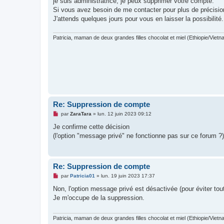
je suis administratrice, je peux supprimer votre compte.
a
g
Si vous avez besoin de me contacter pour plus de précisio
e
J'attends quelques jours pour vous en laisser la possibilité.
n
o
n
Patricia, maman de deux grandes filles chocolat et miel (Ethiopie/Vietn
l
u
Re: Suppression de compte
M
par
ZaraTara
»
lun. 12 juin 2023 09:12
e
s
Je confirme cette décision
s
(l'option "message privé" ne fonctionne pas sur ce forum ?)
a
g
e
n
o
Re: Suppression de compte
n
l
M
par
Patricia01
»
lun. 19 juin 2023 17:37
u
e
s
Non, l'option message privé est désactivée (pour éviter tou
s
Je m'occupe de la suppression.
a
g
e
n
Patricia, maman de deux grandes filles chocolat et miel (Ethiopie/Vietn
o