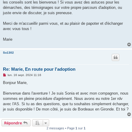
les conseils sont les bienvenus ! Si vous avez des astuces pour les
démarches, des témoignages sur votre propre parcours d'adoption, ou
juste envie de discuter, je suis preneuse.
Merci de m'accueillir parmi vous, et au plaisir de papoter et d'échanger
avec vous tous !
Marie
So1302
Re: Marie, En route pour l'adoption
M
lun. 16 sept. 2024 11:16
e
s
Bonjour Marie,
s
a
g
Bienvenue dans l'aventure ! Je suis Sonia et avec mon compagnon, nous
e
sommes en pleine procédure d'agrément. Nous avons eu notre 1er rdv
n
o
avec l'AS. Si tu as des questions, que tu souhaites simplement échanger,
n
je suis disponible ! De mon côté, je suis de Bordeaux en Gironde. Et toi ?
l
u
Répondre
2 messages • Page
1
sur
1