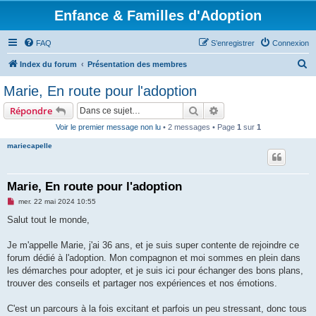
Enfance & Familles d'Adoption
FAQ
S’enregistrer
Connexion
R
Index du forum
Présentation des membres
e
Marie, En route pour l'adoption
c
Rechercher
Recherche avancée
Répondre
h
Voir le premier message non lu
• 2 messages • Page
1
sur
1
e
mariecapelle
r
c
h
Marie, En route pour l'adoption
e
M
mer. 22 mai 2024 10:55
e
r
s
Salut tout le monde,
s
a
g
Je m'appelle Marie, j'ai 36 ans, et je suis super contente de rejoindre ce
e
forum dédié à l'adoption. Mon compagnon et moi sommes en plein dans
n
o
les démarches pour adopter, et je suis ici pour échanger des bons plans,
n
trouver des conseils et partager nos expériences et nos émotions.
l
u
C'est un parcours à la fois excitant et parfois un peu stressant, donc tous