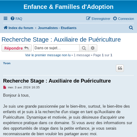
Enfance & Familles d'Adoption
FAQ
S’enregistrer
Connexion
R
Index du forum
Journalistes - Etudiants
e
Recherche Stage : Auxiliaire de Puériculture
c
Rechercher
Recherche avancée
Répondre
h
Voir le premier message non lu
• 1 message • Page
1
sur
1
e
Yvon
r
c
h
Recherche Stage : Auxiliaire de Puériculture
e
M
mer. 3 avr. 2024 16:35
e
r
s
Bonjour à tous,
s
a
g
Je suis une grande passionnée par le bien-être, surtout, le bien-être des
e
enfants et je suis à la recherche d'un stage en tant qu'Auxiliaire de
n
o
Puériculture. Dynamique et motivée, je suis désireuse d'acquérir une
n
expérience pratique dans ce domaine. Si vous avez des informations sur
l
u
des opportunités de stage dans la petite enfance, je vous serais
reconnaissante de bien vouloir les partager avec moi.