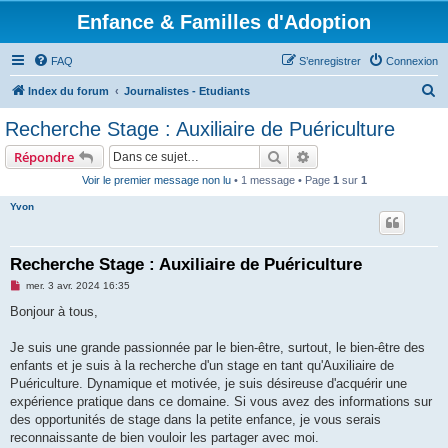
Enfance & Familles d'Adoption
FAQ
S’enregistrer
Connexion
R
Index du forum
Journalistes - Etudiants
e
Recherche Stage : Auxiliaire de Puériculture
c
Rechercher
Recherche avancée
Répondre
h
Voir le premier message non lu
• 1 message • Page
1
sur
1
e
Yvon
r
c
h
Recherche Stage : Auxiliaire de Puériculture
e
M
mer. 3 avr. 2024 16:35
e
r
s
Bonjour à tous,
s
a
g
Je suis une grande passionnée par le bien-être, surtout, le bien-être des
e
enfants et je suis à la recherche d'un stage en tant qu'Auxiliaire de
n
o
Puériculture. Dynamique et motivée, je suis désireuse d'acquérir une
n
expérience pratique dans ce domaine. Si vous avez des informations sur
l
u
des opportunités de stage dans la petite enfance, je vous serais
reconnaissante de bien vouloir les partager avec moi.