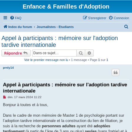
Enfance & Familles d'Adoption
FAQ
S’enregistrer
Connexion
R
Index du forum
Journalistes - Etudiants
e
Appel à participants : mémoire sur l'adoption
c
tardive internationale
h
Rechercher
Recherche avancée
Répondre
e
Voir le premier message non lu
• 1 message • Page
1
sur
1
r
prnly14
c
h
e
Appel à participants : mémoire sur l'adoption tardive
internationale
r
M
dim. 17 mars 2024 11:22
e
s
Bonjour à toutes et à tous,
s
a
g
Dans le cadre de mon mémoire de Master 1 de psychologie portant sur
e
l’adoption tardive internationale et la construction du lien de filiation, je
n
o
suis à la recherche de
personnes adultes
ayant été
adoptées
n
tardivement
(à partir de l’âge de 3 ans ou plus)
seules
(sans fratrie) et à