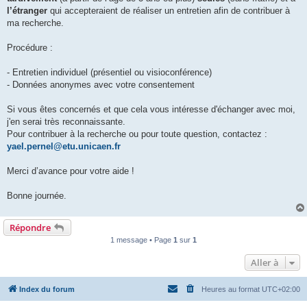
l
u
l’étranger
qui accepteraient de réaliser un entretien afin de contribuer à
ma recherche.
Procédure :
- Entretien individuel (présentiel ou visioconférence)
- Données anonymes avec votre consentement
Si vous êtes concernés et que cela vous intéresse d'échanger avec moi,
j'en serai très reconnaissante.
Pour contribuer à la recherche ou pour toute question, contactez :
yael.pernel@etu.unicaen.fr
Merci d’avance pour votre aide !
Bonne journée.
Répondre
1 message • Page
1
sur
1
Aller à
Index du forum
Heures au format
UTC+02:00