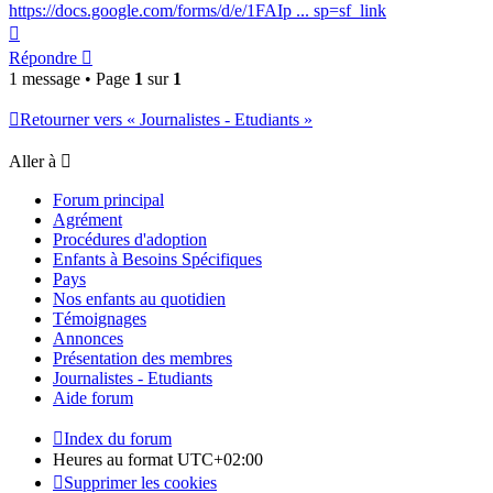
https://docs.google.com/forms/d/e/1FAIp ... sp=sf_link
Haut
Répondre
1 message • Page
1
sur
1
Retourner vers « Journalistes - Etudiants »
Aller à
Forum principal
Agrément
Procédures d'adoption
Enfants à Besoins Spécifiques
Pays
Nos enfants au quotidien
Témoignages
Annonces
Présentation des membres
Journalistes - Etudiants
Aide forum
Index du forum
Heures au format
UTC+02:00
Supprimer les cookies