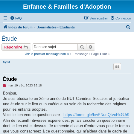
Enfance & Familles d'Adoption
FAQ
S’enregistrer
Connexion
R
Index du forum
Journalistes - Etudiants
e
Étude
c
Rechercher
Recherche avancée
Répondre
h
Voir le premier message non lu
• 1 message • Page
1
sur
1
e
sylia
r
c
h
Étude
e
M
mar. 19 déc. 2023 19:18
e
r
s
Bonjour,
s
Je suis étudiante en 2ème année de BUT Carrières Sociales et je réalise
a
g
une étude sur le lien du numérique au sein de la recherche des origines
e
pour les enfants adoptés.
n
o
Voici le lien vers le questionnaire :
https://forms.gle/bwPNurtQtvcRxGJr9
n
Afin de recueillir diverses expériences, je fais circuler un questionnaire
l
u
dont le lien est ci-dessus. Je remercie chacun d'entre vous pour le temps
que vous consacrerez à ce questionnaire, qui m'aidera dans le cadre de