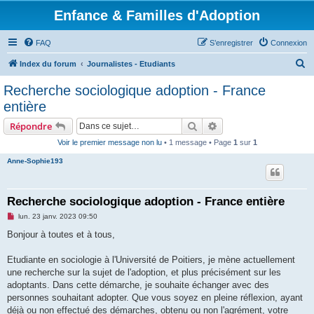
Enfance & Familles d'Adoption
FAQ
S’enregistrer
Connexion
R
Index du forum
Journalistes - Etudiants
e
Recherche sociologique adoption - France
c
entière
h
Rechercher
Recherche avancée
Répondre
e
Voir le premier message non lu
• 1 message • Page
1
sur
1
r
Anne-Sophie193
c
h
e
Recherche sociologique adoption - France entière
r
M
lun. 23 janv. 2023 09:50
e
s
Bonjour à toutes et à tous,
s
a
g
Etudiante en sociologie à l'Université de Poitiers, je mène actuellement
e
une recherche sur la sujet de l'adoption, et plus précisément sur les
n
o
adoptants. Dans cette démarche, je souhaite échanger avec des
n
personnes souhaitant adopter. Que vous soyez en pleine réflexion, ayant
l
u
déjà ou non effectué des démarches, obtenu ou non l'agrément, votre