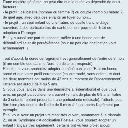
D'une manière générale, on peut dire que la durée va dépendre de deux
facteurs :
- le profil : célibataire (homme ou femme ?) ou couple (homo ou hétéro ?),
de quel âge, avec déjà des enfants au foyer ou non...
- le projet : un seul enfant ou une fratrie, de quelle tranche d'âge,
ouverture à des particularités de santé ou non, pupille de l'Etat ou
adoption à l'étranger...
Et il y a aussi une part de chance, mêlée à une bonne part de
débrouillardise et de persévérance (pour ne pas dire obstination voire
acharnement !).
Tout d'abord, la durée de l'agrément est généralement de l'ordre de 9 mois
(il me semble que dans le Nord, ce délai est respecté).
Ensuite, si vous souhaitez adopter un bébé pupille de l'Etat en bonne
santé et que votre profil correspond (couple marié, sans enfant, et dont
les deux membres ont moins de 42 ans au moment de l'apparentement),
l'attente est autour de 4 ou 5 ans.
Si vous vous lancez dans une démarche à l'international et que vous
avez un projet particulièrement ouvert (enfant de plus de 8-9 ans, fratrie
de 3 enfants, enfant présentant une particularité médicale), l'attente peut
être bien plus courte, de l'ordre de 6 mois à 2 ans après l'agrément par
exemple.
Et si vous avez un projet vraiment très ouvert, notamment à la trisomie
21 ou au Syndrome d'Alcoolisation Foetale, vous pourrez adopter un
enfant français très rapidement, certains ont vu leur projet aboutir