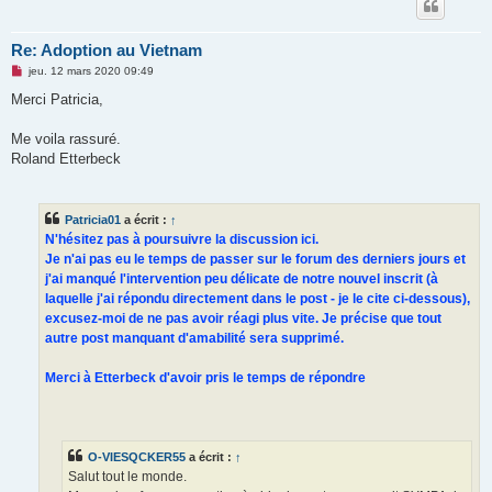
Re: Adoption au Vietnam
M
jeu. 12 mars 2020 09:49
e
s
Merci Patricia,
s
a
g
Me voila rassuré.
e
Roland Etterbeck
n
o
n
l
u
Patricia01
a écrit :
↑
N'hésitez pas à poursuivre la discussion ici.
Je n'ai pas eu le temps de passer sur le forum des derniers jours et
j'ai manqué l'intervention peu délicate de notre nouvel inscrit (à
laquelle j'ai répondu directement dans le post - je le cite ci-dessous),
excusez-moi de ne pas avoir réagi plus vite. Je précise que tout
autre post manquant d'amabilité sera supprimé.
Merci à Etterbeck d'avoir pris le temps de répondre
O-VIESQCKER55
a écrit :
↑
Salut tout le monde.