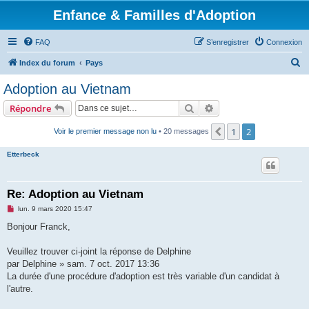
Enfance & Familles d'Adoption
FAQ
S’enregistrer
Connexion
R
Index du forum
Pays
e
Adoption au Vietnam
c
Rechercher
Recherche avancée
Répondre
h
e
1
2
Précédente
Voir le premier message non lu
• 20 messages
r
Etterbeck
c
h
Re: Adoption au Vietnam
e
M
lun. 9 mars 2020 15:47
r
e
s
Bonjour Franck,
s
a
g
Veuillez trouver ci-joint la réponse de Delphine
e
par Delphine » sam. 7 oct. 2017 13:36
n
o
La durée d'une procédure d'adoption est très variable d'un candidat à
n
l'autre.
l
u