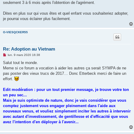
seulement 3 à 6 mois après l'obtention de l'agrément.
Dites en plus sur qui vous êtes et quel enfant vous souhaiteriez adopter,
je pourrai vous éclairer plus facilement.
O-VIESQCKER55
Re: Adoption au Vietnam
M
lun. 9 mars 2020 16:38
e
s
Salut tout le monde.
s
Meme si ce forum a vocation à aider les autres ça serait SYMPA de ne
a
g
pas poster des vieux trucs de 2017… Donc Etterbeck merci de faire un
e
effort.
n
o
n
Edit modération : pour un tout premier message, je trouve votre ton
l
u
un peu sec...
Mais je suis optimiste de nature, donc je vais considérer que vous
comptez justement vous engager pleinement dans l'aide aux
nouveaux venus, et vouliez simplement inciter les autres à intervenir
avec autant d'investissement, de gentillesse et d'efficacité que vous
avez l'intention d'en déployer à l'avenir...