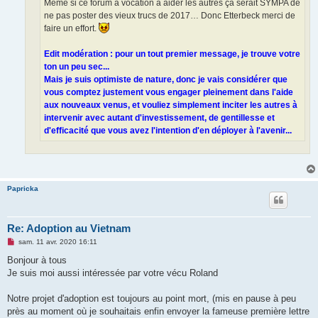
Meme si ce forum a vocation à aider les autres ça serait SYMPA de
ne pas poster des vieux trucs de 2017… Donc Etterbeck merci de
faire un effort.
Edit modération : pour un tout premier message, je trouve votre
ton un peu sec...
Mais je suis optimiste de nature, donc je vais considérer que
vous comptez justement vous engager pleinement dans l'aide
aux nouveaux venus, et vouliez simplement inciter les autres à
intervenir avec autant d'investissement, de gentillesse et
d'efficacité que vous avez l'intention d'en déployer à l'avenir...
Papricka
Re: Adoption au Vietnam
M
sam. 11 avr. 2020 16:11
e
s
Bonjour à tous
s
Je suis moi aussi intéressée par votre vécu Roland
a
g
e
Notre projet d'adoption est toujours au point mort, (mis en pause à peu
n
o
près au moment où je souhaitais enfin envoyer la fameuse première lettre
n