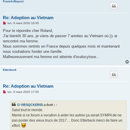
Franck-Boyest
Re: Adoption au Vietnam
M
lun. 9 mars 2020 16:45
e
s
Pour te répondre cher Roland,
s
J'ai bientôt 30 ans, je viens de passer 7 années au Vietnam où j'y ai
a
g
rencontré ma femme.
e
Nous sommes rentrés en France depuis quelques mois et maintenant
n
o
nous souhaitons fonder une famille.
n
Malheureusement ma femme est atteinte d'ovalocytose...
l
u
Etterbeck
Re: Adoption au Vietnam
M
lun. 9 mars 2020 17:05
e
s
s
O-VIESQCKER55
a écrit :
↑
a
g
Salut tout le monde.
e
Meme si ce forum a vocation à aider les autres ça serait SYMPA de ne
n
o
pas poster des vieux trucs de 2017… Donc Etterbeck merci de faire un
n
effort.
l
u