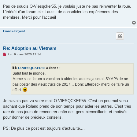
Pas de soucis O-Viesqcker55, je voulais juste ne pas réinventer la roue.
L'intérêt d'un forum c'est aussi de consolider les expériences des
membres. Merci pour l'accueil
Franck-Boyest
Re: Adoption au Vietnam
M
lun. 9 mars 2020 17:14
e
s
s
O-VIESQCKER55
a écrit :
↑
a
g
Salut tout le monde.
e
Meme si ce forum a vocation à aider les autres ça serait SYMPA de ne
n
o
pas poster des vieux trucs de 2017… Donc Etterbeck merci de faire un
n
effort.
l
u
Je n'avais pas vu votre mail O-VIESQCKER55. C'est un peu mal venu
sachant que Roland prend de son temps pour aider les autres. C'est très
rare de nos jours de rencontrer enfin des gens bienveillants et motivés
pour donner de précieux conseils.
PS: De plus ce post est toujours d'actualité....