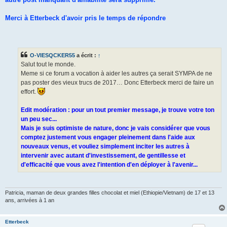
l
u
Merci à Etterbeck d'avoir pris le temps de répondre
O-VIESQCKER55
a écrit :
↑
Salut tout le monde.
Meme si ce forum a vocation à aider les autres ça serait SYMPA de ne
pas poster des vieux trucs de 2017… Donc Etterbeck merci de faire un
effort.
Edit modération : pour un tout premier message, je trouve votre ton
un peu sec...
Mais je suis optimiste de nature, donc je vais considérer que vous
comptez justement vous engager pleinement dans l'aide aux
nouveaux venus, et vouliez simplement inciter les autres à
intervenir avec autant d'investissement, de gentillesse et
d'efficacité que vous avez l'intention d'en déployer à l'avenir...
Patricia, maman de deux grandes filles chocolat et miel (Ethiopie/Vietnam) de 17 et 13
ans, arrivées à 1 an
Etterbeck