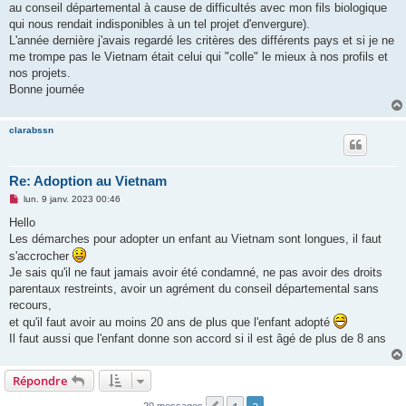
au conseil départemental à cause de difficultés avec mon fils biologique
l
u
qui nous rendait indisponibles à un tel projet d'envergure).
L'année dernière j'avais regardé les critères des différents pays et si je ne
me trompe pas le Vietnam était celui qui "colle" le mieux à nos profils et
nos projets.
Bonne journée
clarabssn
Re: Adoption au Vietnam
M
lun. 9 janv. 2023 00:46
e
s
Hello
s
Les démarches pour adopter un enfant au Vietnam sont longues, il faut
a
g
s'accrocher
e
Je sais qu'il ne faut jamais avoir été condamné, ne pas avoir des droits
n
o
parentaux restreints, avoir un agrément du conseil départemental sans
n
recours,
l
u
et qu'il faut avoir au moins 20 ans de plus que l'enfant adopté
Il faut aussi que l'enfant donne son accord si il est âgé de plus de 8 ans
Répondre
20 messages