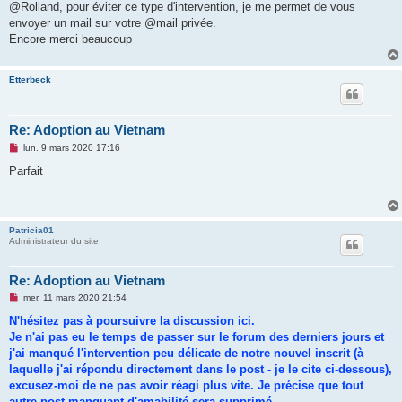
@Rolland, pour éviter ce type d'intervention, je me permet de vous
envoyer un mail sur votre @mail privée.
Encore merci beaucoup
Etterbeck
Re: Adoption au Vietnam
M
lun. 9 mars 2020 17:16
e
s
Parfait
s
a
g
e
n
Patricia01
o
Administrateur du site
n
l
u
Re: Adoption au Vietnam
M
mer. 11 mars 2020 21:54
e
s
N'hésitez pas à poursuivre la discussion ici.
s
Je n'ai pas eu le temps de passer sur le forum des derniers jours et
a
g
j'ai manqué l'intervention peu délicate de notre nouvel inscrit (à
e
laquelle j'ai répondu directement dans le post - je le cite ci-dessous),
n
o
excusez-moi de ne pas avoir réagi plus vite. Je précise que tout
n
autre post manquant d'amabilité sera supprimé.