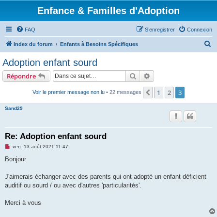
Enfance & Familles d'Adoption
FAQ
S’enregistrer
Connexion
R
Index du forum
Enfants à Besoins Spécifiques
e
Adoption enfant sourd
c
Rechercher
Recherche avancée
Répondre
h
e
1
2
3
Précédente
Voir le premier message non lu
• 22 messages
r
Sand29
c
h
Re: Adoption enfant sourd
e
M
ven. 13 août 2021 11:47
r
e
s
Bonjour
s
a
g
J'aimerais échanger avec des parents qui ont adopté un enfant déficient
e
auditif ou sourd / ou avec d'autres 'particularités'.
n
o
n
Merci à vous
l
u