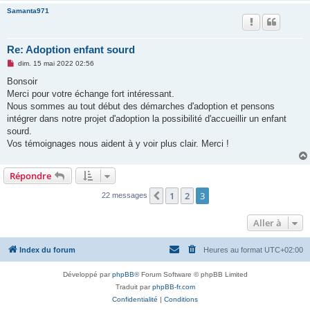
Samanta971
Re: Adoption enfant sourd
M
dim. 15 mai 2022 02:56
e
s
Bonsoir
s
Merci pour votre échange fort intéressant.
a
g
Nous sommes au tout début des démarches d'adoption et pensons
e
intégrer dans notre projet d'adoption la possibilité d'accueillir un enfant
n
o
sourd.
n
Vos témoignages nous aident à y voir plus clair. Merci !
l
u
Répondre
1
2
3
Précédente
22 messages
Aller à
Index du forum
Heures au format
UTC+02:00
Développé par
phpBB
® Forum Software © phpBB Limited
Traduit par
phpBB-fr.com
Confidentialité
|
Conditions