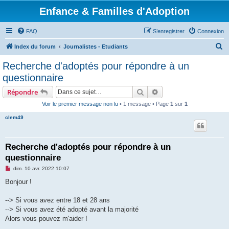
Enfance & Familles d'Adoption
FAQ
S’enregistrer
Connexion
R
Index du forum
Journalistes - Etudiants
e
Recherche d'adoptés pour répondre à un
c
questionnaire
h
Rechercher
Recherche avancée
Répondre
e
Voir le premier message non lu
• 1 message • Page
1
sur
1
r
clem49
c
h
e
Recherche d'adoptés pour répondre à un
questionnaire
r
M
dim. 10 avr. 2022 10:07
e
s
Bonjour !
s
a
g
--> Si vous avez entre 18 et 28 ans
e
--> Si vous avez été adopté avant la majorité
n
o
Alors vous pouvez m'aider !
n