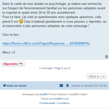
l
u
Dans le cadre de mes études en psychologie, je réalise une recherche
sur l'impact de l'environnement familial sur les personnes adoptées avant
la majorité et ayant entre 18 et 28 ans actuellement.
Pour ce faire, j'ai créé un questionnaire avec quelques questions, cela
prend 5 mn
Cela m'aiderait grandement si vous pouviez y répondre, ou
el transmettre à des personnes adoptées de votre entourage !
Voici le lien :
https://forms.office.com/Pages/Response ... dXSEtRWS4u
Merci <3
Répondre
1 message • Page
1
sur
1
Aller à
Index du forum
Heures au format
UTC+02:00
Développé par
phpBB
® Forum Software © phpBB Limited
Traduit par
phpBB-fr.com
Confidentialité
|
Conditions