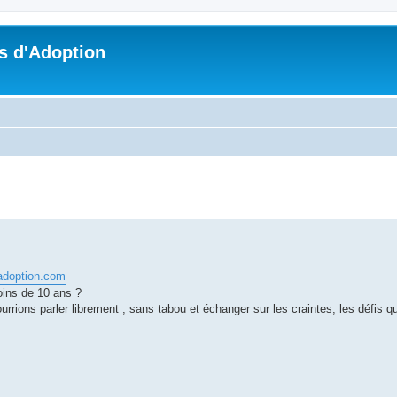
s d'Adoption
che avancée
oadoption.com
ins de 10 ans ?
ions parler librement , sans tabou et échanger sur les craintes, les défis q