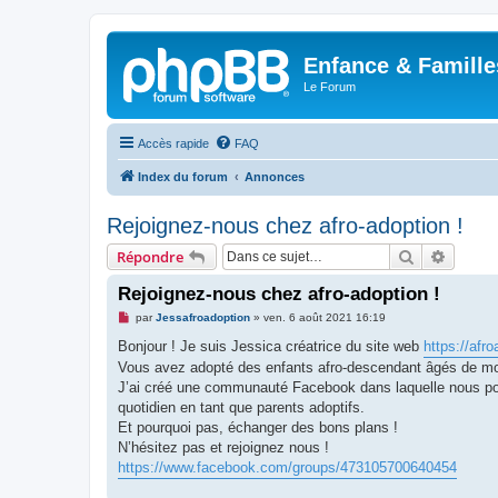
Enfance & Famille
Le Forum
Accès rapide
FAQ
Index du forum
Annonces
Rejoignez-nous chez afro-adoption !
Rechercher
Recher
Répondre
Rejoignez-nous chez afro-adoption !
M
par
Jessafroadoption
»
ven. 6 août 2021 16:19
e
s
Bonjour ! Je suis Jessica créatrice du site web
https://afr
s
Vous avez adopté des enfants afro-descendant âgés de mo
a
g
J’ai créé une communauté Facebook dans laquelle nous pourr
e
quotidien en tant que parents adoptifs.
n
o
Et pourquoi pas, échanger des bons plans !
n
N’hésitez pas et rejoignez nous !
l
u
https://www.facebook.com/groups/473105700640454