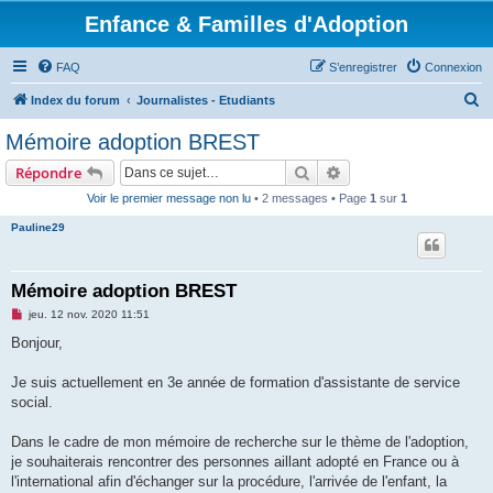
Enfance & Familles d'Adoption
FAQ
S’enregistrer
Connexion
R
Index du forum
Journalistes - Etudiants
e
Mémoire adoption BREST
c
Rechercher
Recherche avancée
Répondre
h
Voir le premier message non lu
• 2 messages • Page
1
sur
1
e
Pauline29
r
c
h
Mémoire adoption BREST
e
M
jeu. 12 nov. 2020 11:51
e
r
s
Bonjour,
s
a
g
Je suis actuellement en 3e année de formation d'assistante de service
e
social.
n
o
n
Dans le cadre de mon mémoire de recherche sur le thème de l'adoption,
l
u
je souhaiterais rencontrer des personnes aillant adopté en France ou à
l'international afin d'échanger sur la procédure, l'arrivée de l'enfant, la