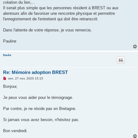
création du lien,...
Il serait plus simple que les personnes résident à BREST ou aux
alentours afin de favoriser une rencontre physique et permettre
l'enregistrement de l'entretient qui doit être retranscrit.
Dans l'attente de votre réponse, je vous remercie,
Pauline
fusée
Re: Mémoire adoption BREST
M
ven. 27 nov. 2020 15:15
e
s
Bonjour,
s
a
g
Je peux vous aider pour le témoignage.
e
n
o
Par contre, je ne réside pas en Bretagne.
n
l
u
Si jamais vous avez besoin, n'hésitez pas.
Bon vendredi.