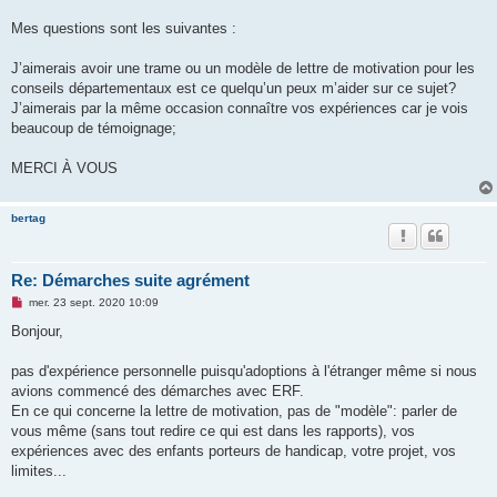
Mes questions sont les suivantes :
J’aimerais avoir une trame ou un modèle de lettre de motivation pour les
conseils départementaux est ce quelqu’un peux m’aider sur ce sujet?
J’aimerais par la même occasion connaître vos expériences car je vois
beaucoup de témoignage;
MERCI À VOUS
bertag
Re: Démarches suite agrément
M
mer. 23 sept. 2020 10:09
e
s
Bonjour,
s
a
g
pas d'expérience personnelle puisqu'adoptions à l'étranger même si nous
e
avions commencé des démarches avec ERF.
n
o
En ce qui concerne la lettre de motivation, pas de "modèle": parler de
n
vous même (sans tout redire ce qui est dans les rapports), vos
l
u
expériences avec des enfants porteurs de handicap, votre projet, vos
limites...