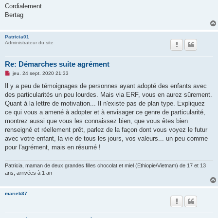
Cordialement
Bertag
Patricia01
Administrateur du site
Re: Démarches suite agrément
M
jeu. 24 sept. 2020 21:33
e
s
Il y a peu de témoignages de personnes ayant adopté des enfants avec
s
des particularités un peu lourdes. Mais via ERF, vous en aurez sûrement.
a
g
Quant à la lettre de motivation... Il n'existe pas de plan type. Expliquez
e
ce qui vous a amené à adopter et à envisager ce genre de particularité,
n
o
montrez aussi que vous les connaissez bien, que vous êtes bien
n
renseigné et réellement prêt, parlez de la façon dont vous voyez le futur
l
u
avec votre enfant, la vie de tous les jours, vos valeurs... un peu comme
pour l'agrément, mais en résumé !
Patricia, maman de deux grandes filles chocolat et miel (Ethiopie/Vietnam) de 17 et 13
ans, arrivées à 1 an
marieb37