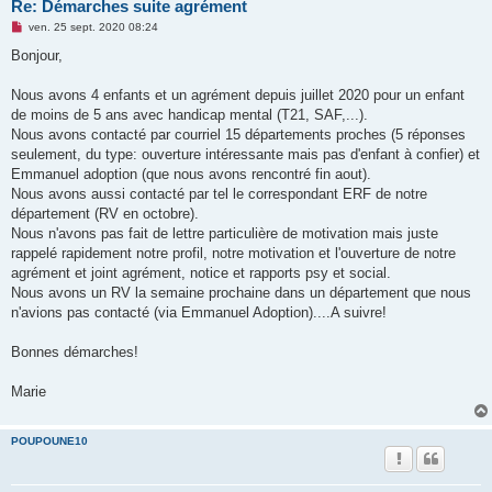
Re: Démarches suite agrément
M
ven. 25 sept. 2020 08:24
e
s
Bonjour,
s
a
g
Nous avons 4 enfants et un agrément depuis juillet 2020 pour un enfant
e
de moins de 5 ans avec handicap mental (T21, SAF,...).
n
o
Nous avons contacté par courriel 15 départements proches (5 réponses
n
seulement, du type: ouverture intéressante mais pas d'enfant à confier) et
l
u
Emmanuel adoption (que nous avons rencontré fin aout).
Nous avons aussi contacté par tel le correspondant ERF de notre
département (RV en octobre).
Nous n'avons pas fait de lettre particulière de motivation mais juste
rappelé rapidement notre profil, notre motivation et l'ouverture de notre
agrément et joint agrément, notice et rapports psy et social.
Nous avons un RV la semaine prochaine dans un département que nous
n'avions pas contacté (via Emmanuel Adoption)....A suivre!
Bonnes démarches!
Marie
POUPOUNE10