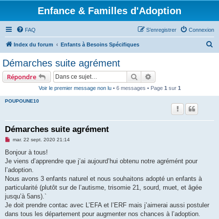
Enfance & Familles d'Adoption
FAQ
S’enregistrer
Connexion
R
Index du forum
Enfants à Besoins Spécifiques
e
Démarches suite agrément
c
Rechercher
Recherche avancée
Répondre
h
Voir le premier message non lu
• 6 messages • Page
1
sur
1
e
POUPOUNE10
r
c
h
Démarches suite agrément
e
M
mar. 22 sept. 2020 21:14
e
r
s
Bonjour à tous!
s
Je viens d’apprendre que j’ai aujourd’hui obtenu notre agrémént pour
a
g
l’adoption.
e
Nous avons 3 enfants naturel et nous souhaitons adopté un enfants à
n
o
particularité (plutôt sur de l’autisme, trisomie 21, sourd, muet, et âgée
n
jusqu’à 5ans).`
l
u
Je doit prendre contac avec L’EFA et l’ERF mais j’aimerai aussi postuler
dans tous les département pour augmenter nos chances à l’adoption.