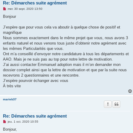
Re: Démarches suite agrément
M
mer. 30 sept. 2020 13:50
e
s
Bonjour
s
a
g
J’espère que pour vous cela va aboutir à quelque chose de positif et
e
magnifique
n
o
Nous sommes exactement dans le même projet que vous, nous avons 3
n
enfants naturel et nous venons tous juste d’obtenir notre agrément avec
l
u
les mêmes Particularités que vous.
Ont m’a conseillé d’envoyer notre candidature à tous les départements et
AAO. Mais je ne suis pas au top pour notre lettre de motivation.
J’ai aussi contacter Emmanuel adoption mais il m’on demander mon
dossier complet ainsi que la lettre de motivation et que par la suite nous
recevrons 2 questionnaires et une rencontre.
J’espère pourvoir échanger avec vous
À très vite
marieb37
Re: Démarches suite agrément
M
jeu. 1 oct. 2020 10:55
e
s
Bonjour,
s